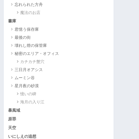
忘れられた方舟
魔法のお店
書庫
君憶う保存庫
最後の街
壊れし燈の保管庫
秘密のエリア・オフィス
カチカチ蟹穴
三日月オアシス
ムーミン谷
星月夜の砂漠
憶いの碑
海月の入り江
暴風域
原罪
天空
いにしえの追想