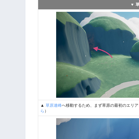
▼ 
▲
草原連峰
へ移動するため、まず草原の最初のエリア
ら
）