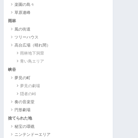
楽園の島々
草原連峰
雨林
風の街道
ツリーハウス
高台広場（晴れ間）
雨林地下洞窟
青い鳥エリア
峡谷
夢見の町
夢見の劇場
隠者の峠
奏の音楽堂
円形劇場
捨てられた地
秘宝の環礁
ニンテンドーエリア