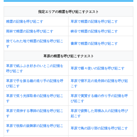
指定エリアの精霊を呼び起こすクエスト
精霊の記憶を呼び起こす
草原で精霊の記憶を呼び起こす
雨林で精霊の記憶を呼び起こす
峡谷で精霊の記憶を呼び起こす
捨てられた地で精霊の記憶を呼び起こ
書庫で精霊の記憶を呼び起こす
す
草原の精霊を呼び起こすクエスト
草原で紙ふぶき好きのいとこの記憶を
草原で蝶々使いの記憶を呼び起こす
呼び起こす
草原で手を振る鐘の造り手の記憶を呼
草原で寝不足の造舟師の記憶を呼び起
び起こす
こす
草原で笑う光採取者の記憶を呼び起こ
草原で賞賛する鐘の作り手の記憶を呼
す
び起こす
草原で屈伸する導師の記憶を呼び起こ
草原で疲弊した荷積み人の記憶を呼び
す
起こす
草原で祝祭の旋舞家の記憶を呼び起こ
草原で鳥の語り部の記憶を呼び起こす
す