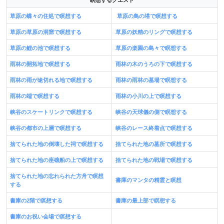
瞑想するクエスト
草原の蝶々の住処で瞑想する
草原の鳥の塔で瞑想する
草原の草原の洞窟で瞑想する
草原の妖精のリングで瞑想する
草原の鯉の池で瞑想する
草原の楽園の島々で瞑想する
雨林の開拓地で瞑想する
雨林の木のうろの下で瞑想する
雨林の雨が途切れる地で瞑想する
雨林の雨林の墓場で瞑想する
雨林の端で瞑想する
雨林の小川の上で瞑想する
峡谷のスケートリンクで瞑想する
峡谷の天球儀の側で瞑想する
峡谷の都市の上層で瞑想する
峡谷のレース終着点で瞑想する
捨てられた地の倒壊した祠で瞑想する
捨てられた地の墓所で瞑想する
捨てられた地の座礁船の上で瞑想する
捨てられた地の戦場で瞑想する
捨てられた地の忘れられた方舟で瞑想
書庫のマンタの精霊と瞑想
する
書庫の2階で瞑想する
書庫の最上部で瞑想する
書庫のお祝い会場で瞑想する