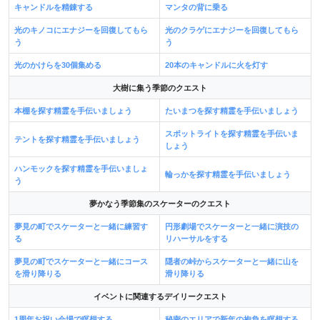
キャンドルを精錬する
マンタの背に乗る
光のキノコにエナジーを回復してもら
光のクラゲにエナジーを回復してもら
う
う
光のかけらを30個集める
20本のキャンドルに火を灯す
大樹に集う季節のクエスト
本棚を探す精霊を手伝いましょう
たいまつを探す精霊を手伝いましょう
スポットライトを探す精霊を手伝いま
テントを探す精霊を手伝いましょう
しょう
ハンモックを探す精霊を手伝いましょ
輪っかを探す精霊を手伝いましょう
う
夢かなう季節集のスケーターのクエスト
夢見の町でスケーターと一緒に練習す
円形劇場でスケーターと一緒に演技の
る
リハーサルをする
夢見の町でスケーターと一緒にコース
隠者の峠からスケーターと一緒に山を
を滑り降りる
滑り降りる
イベントに関連するデイリークエスト
1周年お祝い会場で瞑想する
秘密のエリアで新年の抱負を瞑想する