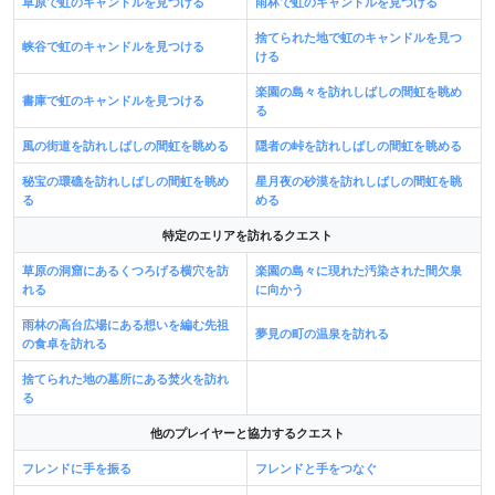
草原で虹のキャンドルを見つける
雨林で虹のキャンドルを見つける
捨てられた地で虹のキャンドルを見つ
峡谷で虹のキャンドルを見つける
ける
楽園の島々を訪れしばしの間虹を眺め
書庫で虹のキャンドルを見つける
る
風の街道を訪れしばしの間虹を眺める
隠者の峠を訪れしばしの間虹を眺める
秘宝の環礁を訪れしばしの間虹を眺め
星月夜の砂漠を訪れしばしの間虹を眺
る
める
特定のエリアを訪れるクエスト
草原の洞窟にあるくつろげる横穴を訪
楽園の島々に現れた汚染された間欠泉
れる
に向かう
雨林の高台広場にある想いを編む先祖
夢見の町の温泉を訪れる
の食卓を訪れる
捨てられた地の墓所にある焚火を訪れ
る
他のプレイヤーと協力するクエスト
フレンドに手を振る
フレンドと手をつなぐ