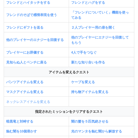
フレンドとハイタッチをする
フレンドとハグをする
「フレンドについていく」機能を使っ
フレンドのそばで感情表現を使う
てみる
フレンドにギフトを送る
２人プレイヤー用の扉を開く
他のプレイヤーにエナジーを回復して
他のプレイヤーのエナジーを回復する
もらう
プレイヤーにお辞儀する
4人で手をつなぐ
見知らぬ人とベンチに座る
新たな知り合いを作る
アイテムを変えるクエスト
パンツアイテムを変える
ケープを変える
マスクアイテムを変える
持ち物アイテムを変える
ネックレスアイテムを変える
指定されたミッションをクリアするクエスト
暗黒竜と対峙する
闇の蟹を５匹気絶させる
蝕む闇を10個溶かす
光のマンタを蝕む闇から解放する