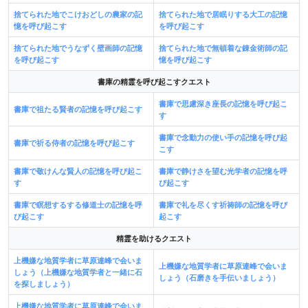
捨てられた地でこけおどしの農家の記
捨てられた地で居眠りする大工の記憶
憶を呼び起こす
を呼び起こす
捨てられた地でうなずく壁画師の記憶
捨てられた地で無頓着な錬金術師の記
を呼び起こす
憶を呼び起こす
書庫の精霊を呼び起こすクエスト
書庫で思慮深き座長の記憶を呼び起こ
書庫で祖たる賢者の記憶を呼び起こす
す
書庫で念動力の使い手の記憶を呼び起
書庫で祈る侍者の記憶を呼び起こす
こす
書庫で敬けんな賢人の記憶を呼び起こ
書庫で静けさを望む光学者の記憶を呼
す
び起こす
書庫で瞑想するする修道士の記憶を呼
書庫で礼を尽くす祈祷師の記憶を呼び
び起こす
起こす
精霊を助けるクエスト
上機嫌な地質学者に草原連峰で会いま
上機嫌な地質学者に草原連峰で会いま
しょう（上機嫌な地質学者と一緒に石
しょう（石磨きを手伝いましょう）
を探しましょう）
上機嫌な地質学者に草原連峰で会いま