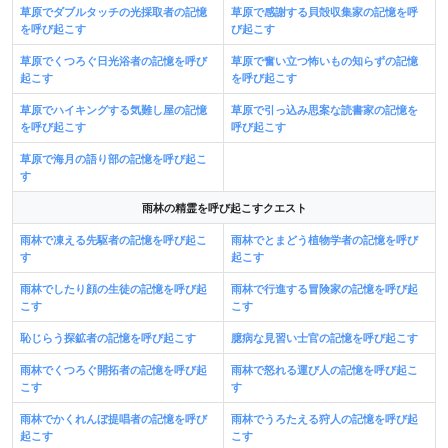
草原でダブルタッチの光採取者の記憶
草原で感謝する貝殻収集家の記憶を呼
を呼び起こす
び起こす
草原でくつろぐ日光浴者の記憶を呼び
草原で奮い立つ怖いもの知らずの記憶
起こす
を呼び起こす
草原でハイキングする気難し屋の記憶
草原で引っ込み思案な読書家の記憶を
を呼び起こす
呼び起こす
草原で海月の語り部の記憶を呼び起こ
す
雨林の精霊を呼び起こすクエスト
雨林で凍える先駆者の記憶を呼び起こ
雨林でとまどう植物学者の記憶を呼び
す
起こす
雨林でしたり顔の生徒の記憶を呼び起
雨林で行進する冒険家の記憶を呼び起
こす
こす
恥じらう探鉱者の記憶を呼び起こす
臆病な見習い士官の記憶を呼び起こす
雨林でくつろぐ開拓者の記憶を呼び起
雨林で怒れる運び人の記憶を呼び起こ
こす
す
雨林でかくれんぼ提唱者の記憶を呼び
雨林でうろたえる狩人の記憶を呼び起
起こす
こす