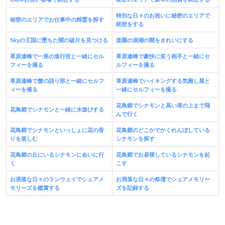
特別な日々のお祝いに秘密のエリアで
秘密のエリアでお仕事中の精霊を探す
瞑想をする
Skyの王国に墜ちた闇の破片を見つける
楽園の渦潮の闇をきれいにする
草原連峰で一座の進行役と一緒にセル
草原連峰で豪快に笑う砲手と一緒にセ
フィーを撮る
ルフィーを撮る
草原連峰で蟹の語り部と一緒にセルフ
草原連峰でハイキングする気難し屋と
ィーを撮る
一緒にセルフィーを撮る
花鳥郷でシナモンと高い塔の上まで飛
花鳥郷でシナモンと一緒に水遊びする
んで行く
花鳥郷でシナモンといっしょに花の香
花鳥郷のどこかでかくれんぼしている
りを楽しむ
シナモンを探す
花鳥郷の丘にいるシナモンに会いに行
花鳥郷でお昼寝しているシナモンを起
く
こす
お洒落な日々のランウェイでシェアメ
お洒落な日々の祭壇でシェアメモリー
モリーズを鑑賞する
ズを記録する