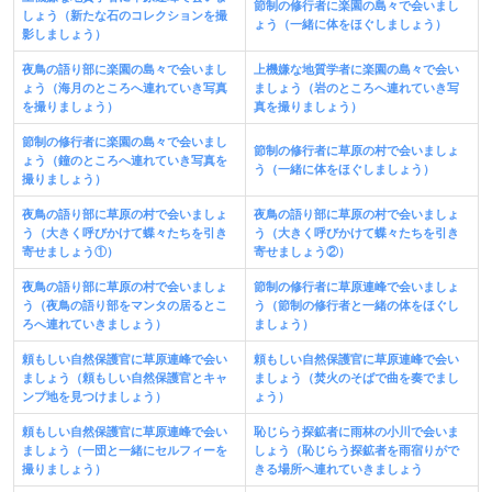
節制の修行者に楽園の島々で会いまし
しょう（新たな石のコレクションを撮
ょう（一緒に体をほぐしましょう）
影しましょう）
夜鳥の語り部に楽園の島々で会いまし
上機嫌な地質学者に楽園の島々で会い
ょう（海月のところへ連れていき写真
ましょう（岩のところへ連れていき写
を撮りましょう）
真を撮りましょう）
節制の修行者に楽園の島々で会いまし
節制の修行者に草原の村で会いましょ
ょう（鐘のところへ連れていき写真を
う（一緒に体をほぐしましょう）
撮りましょう）
夜鳥の語り部に草原の村で会いましょ
夜鳥の語り部に草原の村で会いましょ
う（大きく呼びかけて蝶々たちを引き
う（大きく呼びかけて蝶々たちを引き
寄せましょう①）
寄せましょう②）
夜鳥の語り部に草原の村で会いましょ
節制の修行者に草原連峰で会いましょ
う（夜鳥の語り部をマンタの居るとこ
う（節制の修行者と一緒の体をほぐし
ろへ連れていきましょう）
ましょう）
頼もしい自然保護官に草原連峰で会い
頼もしい自然保護官に草原連峰で会い
ましょう（頼もしい自然保護官とキャ
ましょう（焚火のそばで曲を奏でまし
ンプ地を見つけましょう）
ょう）
頼もしい自然保護官に草原連峰で会い
恥じらう探鉱者に雨林の小川で会いま
ましょう（一団と一緒にセルフィーを
しょう（恥じらう探鉱者を雨宿りがで
撮りましょう）
きる場所へ連れていきましょう