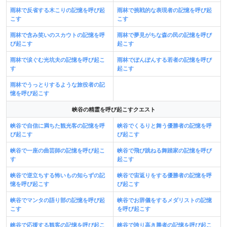
雨林で反省する木こりの記憶を呼び起
雨林で挑戦的な表現者の記憶を呼び起
こす
こす
雨林で含み笑いのスカウトの記憶を呼
雨林で夢見がちな森の民の記憶を呼び
び起こす
起こす
雨林で涙ぐむ光坑夫の記憶を呼び起こ
雨林でぽんぽんする若者の記憶を呼び
す
起こす
雨林でうっとりするような旅役者の記
憶を呼び起こす
峡谷の精霊を呼び起こすクエスト
峡谷で自信に満ちた観光客の記憶を呼
峡谷でくるりと舞う優勝者の記憶を呼
び起こす
び起こす
峡谷で一座の曲芸師の記憶を呼び起こ
峡谷で飛び跳ねる舞踏家の記憶を呼び
す
起こす
峡谷で逆立ちする怖いもの知らずの記
峡谷で宙返りをする優勝者の記憶を呼
憶を呼び起こす
び起こす
峡谷でマンタの語り部の記憶を呼び起
峡谷でお辞儀をするメダリストの記憶
こす
を呼び起こす
峡谷で応援する観客の記憶を呼び起こ
峡谷で誇り高き勝者の記憶を呼び起こ