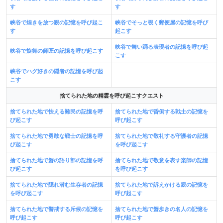
す
す
峡谷で煌きを放つ親の記憶を呼び起こ
峡谷でそっと覗く郵便屋の記憶を呼び
す
起こす
峡谷で舞い踊る表現者の記憶を呼び起
峡谷で旋舞の師匠の記憶を呼び起こす
こす
峡谷でハグ好きの隠者の記憶を呼び起
こす
捨てられた地の精霊を呼び起こすクエスト
捨てられた地で怯える難民の記憶を呼
捨てられた地で昏倒する戦士の記憶を
び起こす
呼び起こす
捨てられた地で勇敢な戦士の記憶を呼
捨てられた地で敬礼する守護者の記憶
び起こす
を呼び起こす
捨てられた地で蟹の語り部の記憶を呼
捨てられた地で敬意を表す楽師の記憶
び起こす
を呼び起こす
捨てられた地で隠れ潜む生存者の記憶
捨てられた地で訴えかける親の記憶を
を呼び起こす
呼び起こす
捨てられた地で警戒する斥候の記憶を
捨てられた地で蟹歩きの名人の記憶を
呼び起こす
呼び起こす