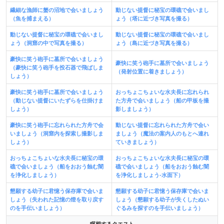
繊細な漁師に蟹の沼地で会いましょう
動じない提督に秘宝の環礁で会いまし
（魚を捕まえる）
ょう（塔に近づき写真を撮る）
動じない提督に秘宝の環礁で会いまし
動じない提督に秘宝の環礁で会いまし
ょう（洞窟の中で写真を撮る）
ょう（島に近づき写真を撮る）
豪快に笑う砲手に墓所で会いましょう
豪快に笑う砲手に墓所で会いましょう
（豪快に笑う砲手を投石器で飛ばしま
（発射位置に着きましょう）
しょう）
豪快に笑う砲手に墓所で会いましょう
おっちょこちょいな水夫長に忘れられ
（動じない提督にいたずらを仕掛けま
た方舟で会いましょう（船の甲板を撮
しょう）
影しましょう）
豪快に笑う砲手に忘れられた方舟で会
動じない提督に忘れられた方舟で会い
いましょう（洞窟内を探索し撮影しま
ましょう（魔法の案内人のもとへ連れ
しょう）
ていきましょう）
おっちょこちょいな水夫長に秘宝の環
おっちょこちょいな水夫長に秘宝の環
礁で会いましょう（船をおおう蝕む闇
礁で会いましょう（船をおおう蝕む闇
を浄化しましょう）
を浄化しましょう-水面下）
懇願する幼子に君憶う保存庫で会いま
懇願する幼子に君憶う保存庫で会いま
しょう（失われた記憶の燈を取り戻す
しょう（懇願する幼子が失くしたぬい
のを手伝いましょう）
ぐるみを探すのを手伝いましょう）