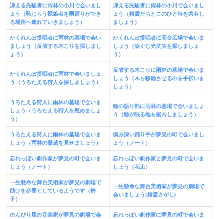
凍える先駆者に雨林の小川で会いまし
凍える先駆者に雨林の小川で会いまし
ょう（恥じらう探鉱者を雨宿りができ
ょう（精霊たちとこのひと時を共有し
る場所へ連れていきましょう）
ましょう）
かくれんぼ提唱者に雨林の墓場で会い
かくれんぼ提唱者に高台広場で会いま
ましょう（反省する木こりを探しまし
しょう（涙ぐむ光坑夫を探しましょ
ょう）
う）
反省する木こりに雨林の墓場で会いま
かくれんぼ提唱者に雨林で会いましょ
しょう（木を移動させるのを手伝いま
う（うろたえる狩人を探しましょう）
しょう）
うろたえる狩人に雨林の墓場で会いま
鯨の語り部に雨林の墓場で会いましょ
しょう（うろたえる狩人を慰めましょ
う（鯨が眠る地を案内しましょう）
う）
うろたえる狩人に雨林の墓場で会いま
慎み深い踊り手が夢見の町で会いまし
しょう（雨林の脅威を見せましょう）
ょう（ノート）
忘れっぽい劇作家が夢見の町で会いま
忘れっぽい劇作家と夢見の町で会いま
しょう（ノート）
しょう（花束）
一生懸命な舞台美術家が夢見の劇場で
一生懸命な舞台美術家が夢見の劇場で
助けを必要としているようです（椅
会いましょう(精霊さがし)
子）
のんびり屋の音楽家が夢見の劇場で会
忘れっぽい劇作家に夢見の町で会いま