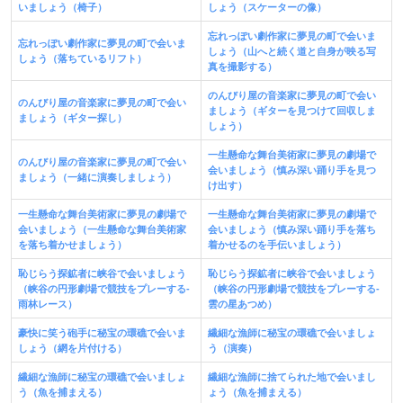
いましょう（椅子）
しょう（スケーターの像）
忘れっぽい劇作家に夢見の町で会いま
忘れっぽい劇作家に夢見の町で会いま
しょう（山へと続く道と自身が映る写
しょう（落ちているリフト）
真を撮影する）
のんびり屋の音楽家に夢見の町で会い
のんびり屋の音楽家に夢見の町で会い
ましょう（ギターを見つけて回収しま
ましょう（ギター探し）
しょう）
一生懸命な舞台美術家に夢見の劇場で
のんびり屋の音楽家に夢見の町で会い
会いましょう（慎み深い踊り手を見つ
ましょう（一緒に演奏しましょう）
け出す）
一生懸命な舞台美術家に夢見の劇場で
一生懸命な舞台美術家に夢見の劇場で
会いましょう（一生懸命な舞台美術家
会いましょう（慎み深い踊り手を落ち
を落ち着かせましょう）
着かせるのを手伝いましょう）
恥じらう探鉱者に峡谷で会いましょう
恥じらう探鉱者に峡谷で会いましょう
（峡谷の円形劇場で競技をプレーする-
（峡谷の円
形
劇場で競技をプレーする-
雨林レース）
雲の星あつめ）
豪快に笑う砲手に秘宝の環礁で会いま
繊細な漁師に秘宝の環礁で会いましょ
しょう（網を片付ける）
う（演奏）
繊細な漁師に秘宝の環礁で会いましょ
繊細な漁師に捨てられた地で会いまし
う（魚を捕まえる）
ょう（魚を捕まえる）