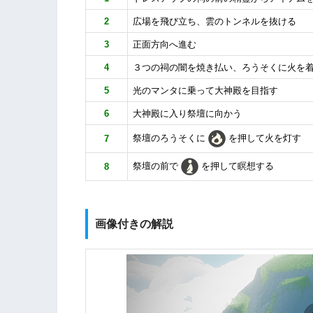
2
広場を飛び立ち、雲のトンネルを抜ける
3
正面方向へ進む
4
３つの祠の闇を焼き払い、ろうそくに火を
5
光のマンタに乗って大神殿を目指す
6
大神殿に入り祭壇に向かう
祭壇のろうそくに
を押して
火を灯す
7
祭壇の前で
を押して瞑想する
8
画像付きの解説