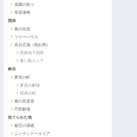
楽園の島々
草原連峰
雨林
風の街道
ツリーハウス
高台広場（晴れ間）
雨林地下洞窟
青い鳥エリア
峡谷
夢見の町
夢見の劇場
隠者の峠
奏の音楽堂
円形劇場
捨てられた地
秘宝の環礁
ニンテンドーエリア