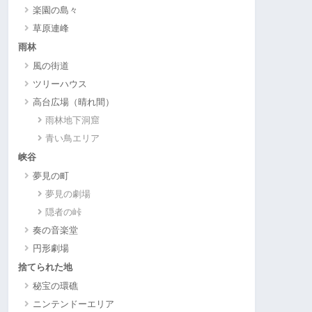
楽園の島々
草原連峰
雨林
風の街道
ツリーハウス
高台広場（晴れ間）
雨林地下洞窟
青い鳥エリア
峡谷
夢見の町
夢見の劇場
隠者の峠
奏の音楽堂
円形劇場
捨てられた地
秘宝の環礁
ニンテンドーエリア