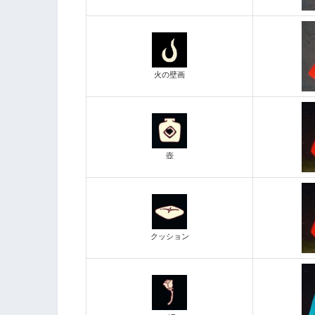
火の壁画
壺
クッション