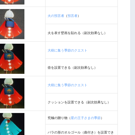
火の預言者
（
預言者
）
火を表す壁画を貼れる（副次効果なし）
大樹に集う季節のクエスト
壺を設置できる（副次効果なし）
大樹に集う季節のクエスト
クッションを設置できる（副次効果なし）
究極の贈り物（
星の王子さまの季節
）
バラの形のオルゴール（曲付き）を設置でき