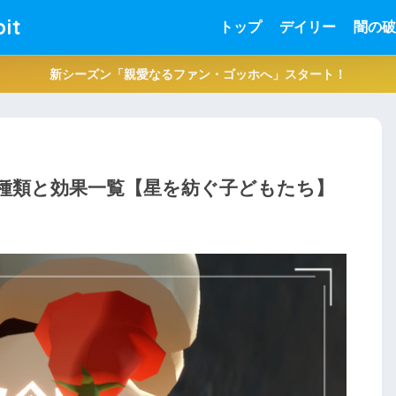
it
トップ
デイリー
闇の破
新シーズン「親愛なるファン・ゴッホへ」スタート！
の種類と効果一覧【星を紡ぐ子どもたち】