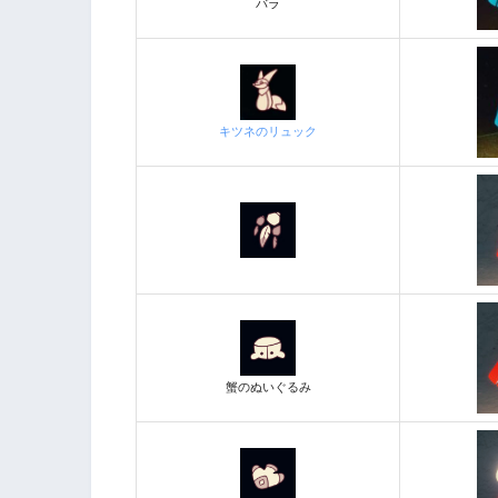
バラ
キツネのリュック
蟹のぬいぐるみ