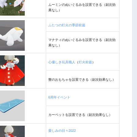
ムーミンのぬいぐるみを設置できる（副次効
果なし）
ふたつの灯火の季節前篇
マナティのぬいぐるみを設置できる（副次効
果なし）
心優しき玩具職人
（
灯火前篇
）
蟹のおもちゃを設置できる（副次効果なし）
6周年イベント
カーペットを設置できる（副次効果なし）
愛しみの日々2022