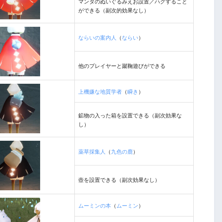
マンタのぬいぐるみえお設置／ハグすること
ができる（副次的効果なし）
ならいの案内人
（
ならい
）
他のプレイヤーと蹴鞠遊びができる
上機嫌な地質学者
（
瞬き
）
鉱物の入った箱を設置できる（副次効果な
し）
薬草採集人
（
九色の鹿
）
壺を設置できる（副次効果なし）
ムーミンの本
（
ムーミン
）