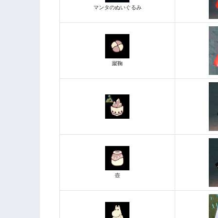
マンタのぬいぐるみ
蹴鞠
壺