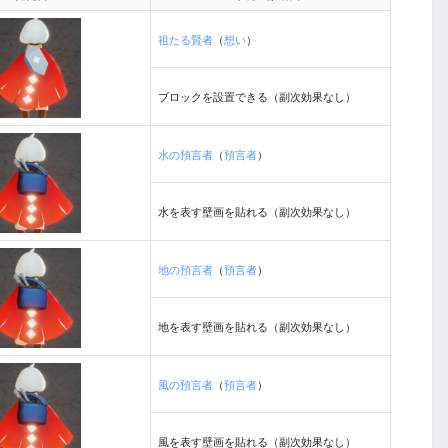
祖たる賢者
（
想い
）
ブロックを設置できる（副次効果なし）
水の預言者
（
預言者
）
水を表す壁画を貼れる（副次効果なし）
地の預言者
（
預言者
）
地を表す壁画を貼れる（副次効果なし）
風の預言者
（
預言者
）
風を表す壁画を貼れる（副次効果なし）