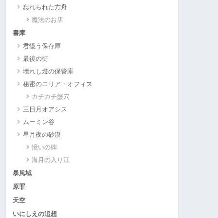
忘れられた方舟
魔法のお店
書庫
君憶う保存庫
最後の街
壊れし燈の保管庫
秘密のエリア・オフィス
カチカチ蟹穴
三日月オアシス
ムーミン谷
星月夜の砂漠
憶いの碑
海月の入り江
暴風域
原罪
天空
いにしえの追想