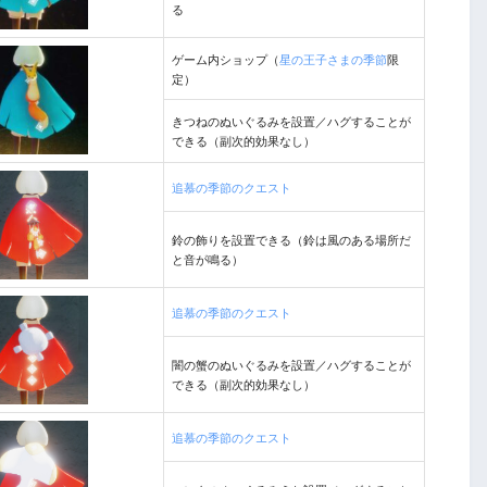
る
ゲーム内ショップ（
星の王子さまの季節
限
定）
きつねのぬいぐるみを設置／ハグすることが
できる（副次的効果なし）
追慕の季節のクエスト
鈴の飾りを設置できる（鈴は風のある場所だ
と音が鳴る）
追慕の季節のクエスト
闇の蟹のぬいぐるみを設置／ハグすることが
できる（副次的効果なし）
追慕の季節のクエスト