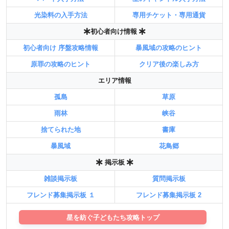
光染料の入手方法
専用チケット・専用通貨
初心者向け情報
初心者向け 序盤攻略情報
暴風域の攻略のヒント
原罪の攻略のヒント
クリア後の楽しみ方
エリア情報
孤島
草原
雨林
峡谷
捨てられた地
書庫
暴風域
花鳥郷
掲示板
雑談掲示板
質問掲示板
フレンド募集掲示板 １
フレンド募集掲示板 2
星を紡ぐ子どもたち攻略トップ