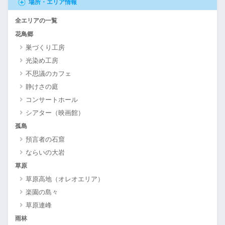
場所・エリア情報
全エリアの一覧
花鳥郷
巣づくり工房
光染め工房
不思議のカフェ
静けさの庭
コンサートホール
シアター（映画館）
孤島
預言者の石窟
ならいの大岩
草原
草原高地（オレオエリア）
楽園の島々
草原連峰
雨林