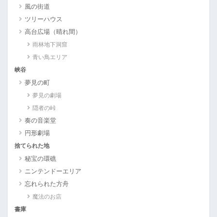
風の街道
ツリーハウス
高台広場（晴れ間）
雨林地下洞窟
青い鳥エリア
峡谷
夢見の町
夢見の劇場
隠者の峠
奏の音楽堂
円形劇場
捨てられた地
秘宝の環礁
ニンテンドーエリア
忘れられた方舟
魔法のお店
書庫