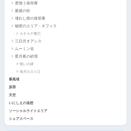
君憶う保存庫
最後の街
壊れし燈の保管庫
秘密のエリア・オフィス
カチカチ蟹穴
三日月オアシス
ムーミン谷
星月夜の砂漠
憶いの碑
海月の入り江
暴風域
原罪
天空
いにしえの追想
ソーシャルライトエリア
シェアスペース