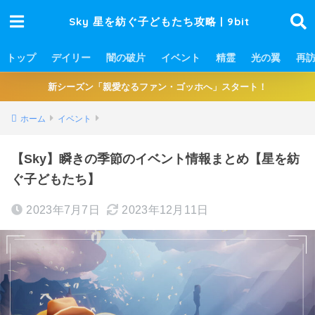
Sky 星を紡ぐ子どもたち攻略 | 9bit
トップ
デイリー
闇の破片
イベント
精霊
光の翼
再
新シーズン「親愛なるファン・ゴッホへ」スタート！
ホーム
イベント
【Sky】瞬きの季節のイベント情報まとめ【星を紡
ぐ子どもたち】
2023年7月7日
2023年12月11日