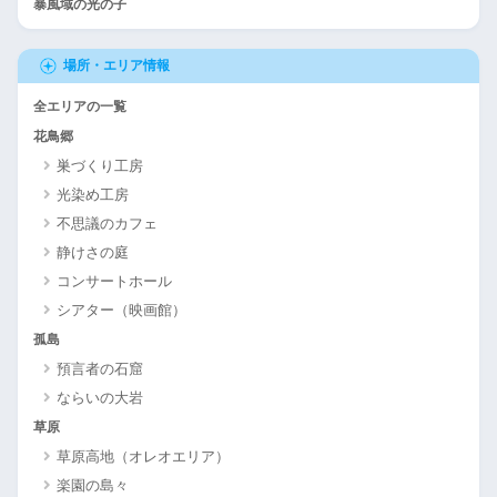
暴風域の光の子
場所・エリア情報
全エリアの一覧
花鳥郷
巣づくり工房
光染め工房
不思議のカフェ
静けさの庭
コンサートホール
シアター（映画館）
孤島
預言者の石窟
ならいの大岩
草原
草原高地（オレオエリア）
楽園の島々