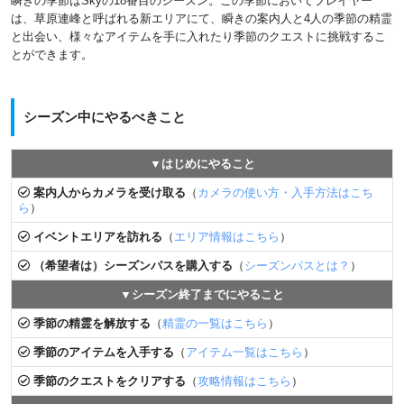
瞬きの季節はSkyの18番目のシーズン。この季節においてプレイヤー
は、草原連峰と呼ばれる新エリアにて、瞬きの案内人と4人の季節の精霊
と出会い、様々なアイテムを手に入れたり季節のクエストに挑戦するこ
とができます。
シーズン中にやるべきこと
▼はじめにやること
案内人からカメラを受け取る
（
カメラの使い方・入手方法はこち
ら
）
イベントエリアを訪れる
（
エリア情報はこちら
）
（希望者は）シーズンパスを購入する
（
シーズンパスとは？
）
▼シーズン終了までにやること
季節の精霊を解放する
（
精霊の一覧はこちら
）
季節のアイテムを入手する
（
アイテム一覧はこちら
）
季節のクエストをクリアする
（
攻略情報はこちら
）