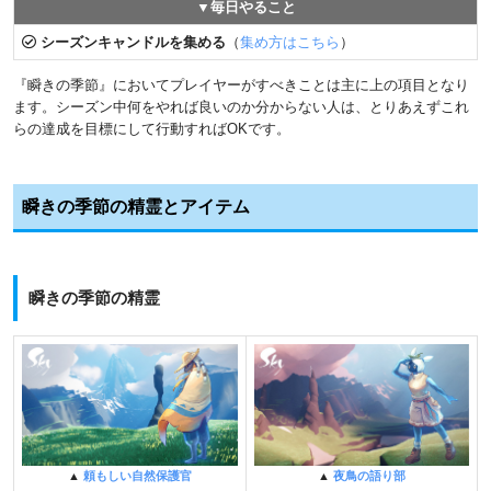
▼毎日やること
シーズンキャンドルを集める
（
集め方はこちら
）
『瞬きの季節』においてプレイヤーがすべきことは主に上の項目となり
ます。シーズン中何をやれば良いのか分からない人は、とりあえずこれ
らの達成を目標にして行動すればOKです。
瞬きの季節の精霊とアイテム
瞬きの季節の精霊
▲
夜鳥の語り部
▲
頼もしい自然保護官