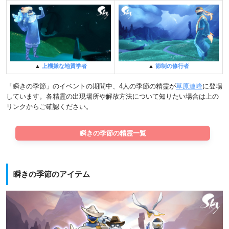
▲
節制の修行者
▲
上機嫌な地質学者
「瞬きの季節」のイベントの期間中、4人の季節の精霊が
草原連峰
に登場
しています。各精霊の出現場所や解放方法について知りたい場合は上の
リンクからご確認ください。
瞬きの季節の精霊一覧
瞬きの季節のアイテム