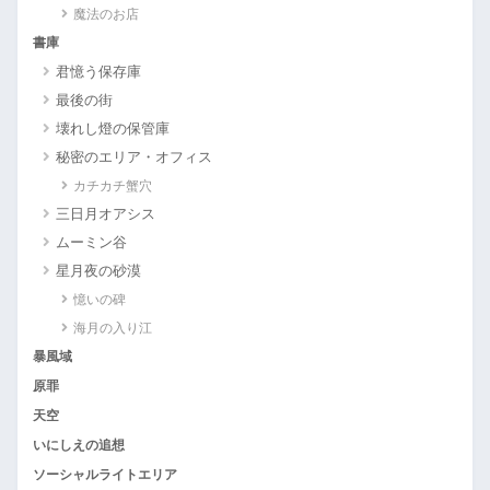
魔法のお店
書庫
君憶う保存庫
最後の街
壊れし燈の保管庫
秘密のエリア・オフィス
カチカチ蟹穴
三日月オアシス
ムーミン谷
星月夜の砂漠
憶いの碑
海月の入り江
暴風域
原罪
天空
いにしえの追想
ソーシャルライトエリア