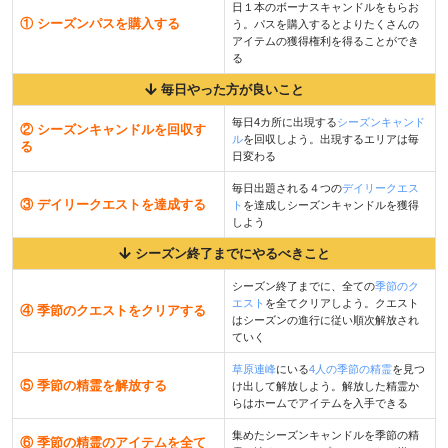
日１本のボーナスキャンドルをもらお
① シーズンパスを購入する
う。パスを購入するとよりたくさんの
アイテムの獲得権利を得ることができ
る
毎日やった方が良いこと
毎日4カ所に出現する
シーズンキャンド
② シーズンキャンドルを回収す
ル
を回収しよう。出現するエリアは毎
る
日変わる
毎日出題される４つの
デイリークエス
③ デイリークエストを達成する
ト
を達成しシーズンキャンドルを獲得
しよう
シーズン終了までにやるべきこと
シーズン終了までに、全ての
季節のク
エスト
を全てクリアしよう。クエスト
④ 季節のクエストをクリアする
はシーズンの進行に従い順次解放され
ていく
草原連峰
にいる
4人の季節の精霊
を見つ
⑤ 季節の精霊を解放する
け出して解放しよう。解放した精霊か
らはホームでアイテムを入手できる
集めたシーズンキャンドルを季節の精
⑥ 季節の精霊のアイテムを全て