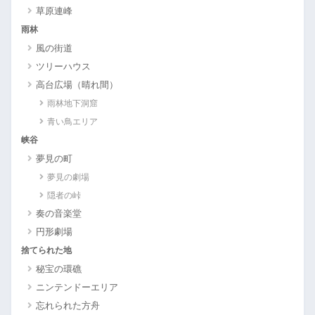
草原連峰
雨林
風の街道
ツリーハウス
高台広場（晴れ間）
雨林地下洞窟
青い鳥エリア
峡谷
夢見の町
夢見の劇場
隠者の峠
奏の音楽堂
円形劇場
捨てられた地
秘宝の環礁
ニンテンドーエリア
忘れられた方舟