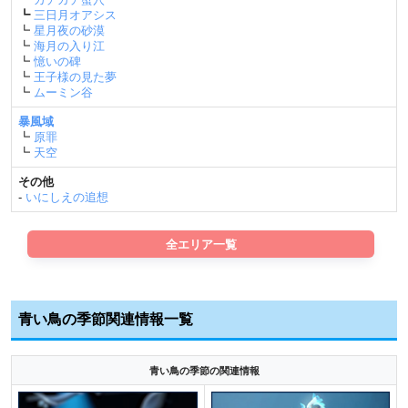
┗
三日月オアシス
┗
星月夜の砂漠
┗
海月の入り江
┗
憶いの碑
┗
王子様の見た夢
┗
ムーミン谷
暴風域
┗
原罪
┗
天空
その他
-
いにしえの追想
全エリア一覧
青い鳥の季節関連情報一覧
青い鳥の季節の関連情報