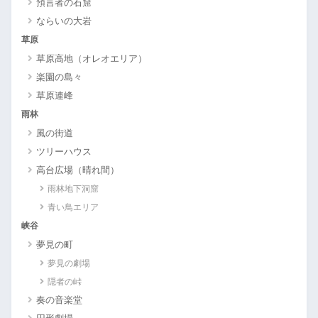
預言者の石窟
ならいの大岩
草原
草原高地（オレオエリア）
楽園の島々
草原連峰
雨林
風の街道
ツリーハウス
高台広場（晴れ間）
雨林地下洞窟
青い鳥エリア
峡谷
夢見の町
夢見の劇場
隠者の峠
奏の音楽堂