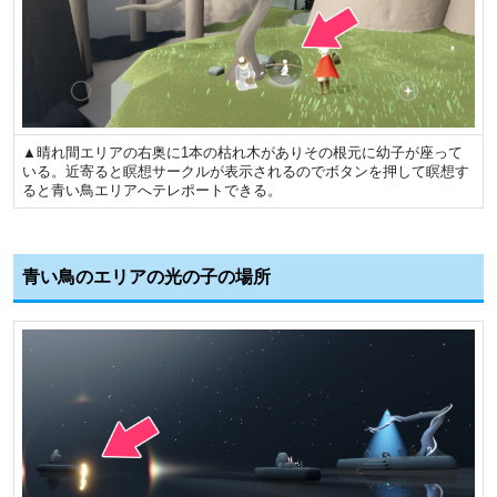
▲晴れ間エリアの右奥に1本の枯れ木がありその根元に幼子が座って
いる。近寄ると瞑想サークルが表示されるのでボタンを押して瞑想す
ると青い鳥エリアへテレポートできる。
青い鳥のエリアの光の子の場所