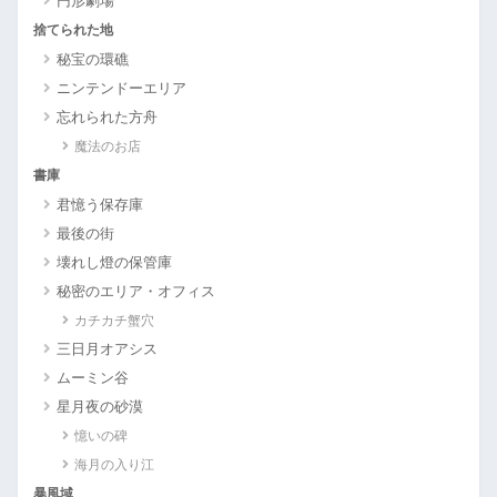
円形劇場
捨てられた地
秘宝の環礁
ニンテンドーエリア
忘れられた方舟
魔法のお店
書庫
君憶う保存庫
最後の街
壊れし燈の保管庫
秘密のエリア・オフィス
カチカチ蟹穴
三日月オアシス
ムーミン谷
星月夜の砂漠
憶いの碑
海月の入り江
暴風域