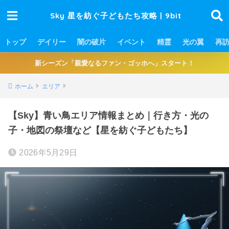
Sky 星を紡ぐ子どもたち攻略 | 9bit
トップ
デイリー
闇の破片
イベント
精霊
光の翼
再
新シーズン「親愛なるファン・ゴッホへ」スタート！
ホーム
エリア
【Sky】青い鳥エリア情報まとめ｜行き方・光の
子・地図の祭壇など【星を紡ぐ子どもたち】
2026年5月29日