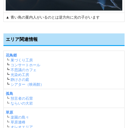
▲ 青い鳥の案内人がいるのとは逆方向に光の子がいます
エリア関連情報
花鳥郷
┗
巣づくり工房
┗
コンサートホール
┗
不思議のカフェ
┗
光染め工房
┗
静けさの庭
┗
シアター（映画館）
孤島
┗
預言者の石窟
┗
ならいの大岩
草原
┗
楽園の島々
┗
草原連峰
┗
オレオエリア