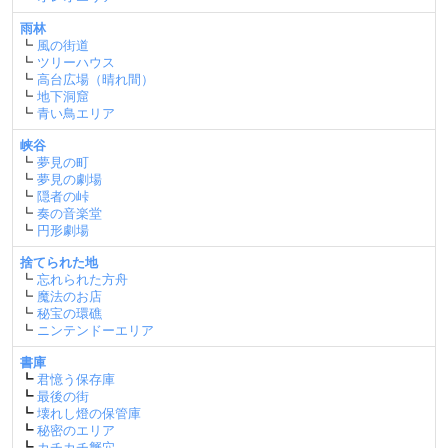
雨林
┗
風の街道
┗
ツリーハウス
┗
高台広場（晴れ間）
┗
地下洞窟
┗
青い鳥エリア
峡谷
┗
夢見の町
┗
夢見の劇場
┗
隠者の峠
┗
奏の音楽堂
┗
円形劇場
捨てられた地
┗
忘れられた方舟
┗
魔法のお店
┗
秘宝の環礁
┗
ニンテンドーエリア
書庫
┗
君憶う保存庫
┗
最後の街
┗
壊れし燈の保管庫
┗
秘密のエリア
┗
カチカチ蟹穴