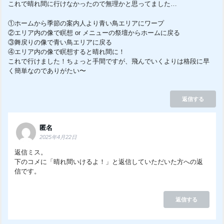
これで晴れ間に行けなかったので無理かと思ってました…
①ホームから季節の案内人より青い鳥エリアにワープ
②エリア内の像で瞑想 or メニューの祭壇からホームに戻る
③舞戻りの像で青い鳥エリアに戻る
④エリア内の像で瞑想すると晴れ間に！
これで行けました！ちょっと手間ですが、飛んでいくよりは格段に早
く簡単なのでありがたい〜
返信する
匿名
2025年4月22日
返信ミス。
下のコメに「晴れ間いけるよ！」と返信していただいた方への返
信です。
返信する