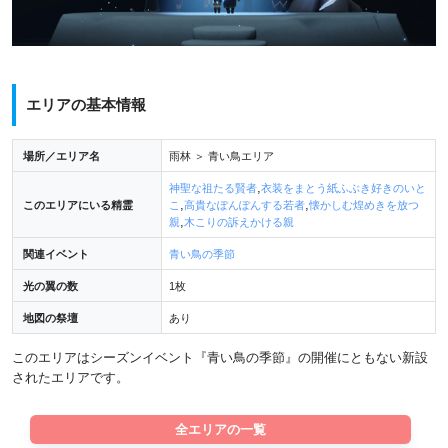
エリアの基本情報
場所／エリア名
雨林 ＞ 青い鳥エリア
,
神聖な祖たる賢者
衣装をまとう紙ふぶき好きのいと
,
,
このエリアにいる精霊
こ
高貴なぽんぽんする若者
懐かしむ煌めきを放つ
,
親
木こりの訴えかける親
関連イベント
青い鳥の季節
光の翼の数
1枚
地図の祭壇
あり
このエリアはシーズンイベント『青い鳥の季節』の開催にともない新設
されたエリアです。
全エリアの一覧