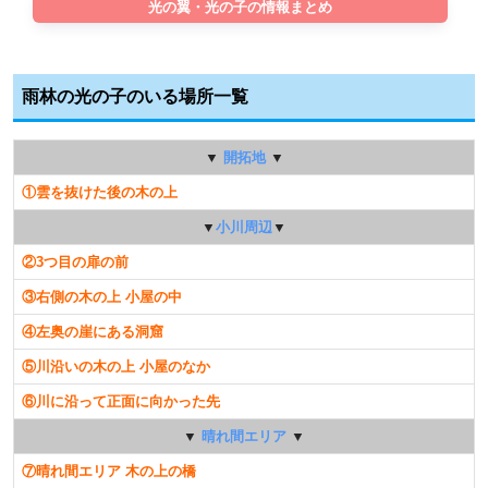
光の翼・光の子の情報まとめ
雨林の光の子のいる場所一覧
▼
開拓地
▼
①雲を抜けた後の木の上
▼
小川周辺
▼
②3つ目の扉の前
③右側の木の上 小屋の中
④左奥の崖にある洞窟
⑤川沿いの木の上 小屋のなか
⑥川に沿って正面に向かった先
▼
晴れ間エリア
▼
⑦晴れ間エリア 木の上の橋