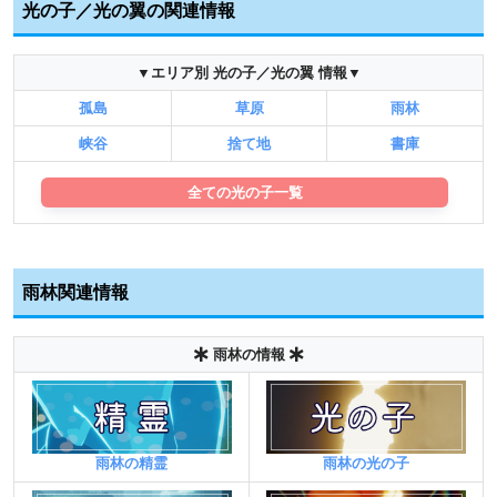
光の子／光の翼の関連情報
▼エリア別 光の子／光の翼 情報▼
孤島
草原
雨林
峡谷
捨て地
書庫
全ての光の子一覧
雨林関連情報
雨林の情報
雨林の精霊
雨林の光の子