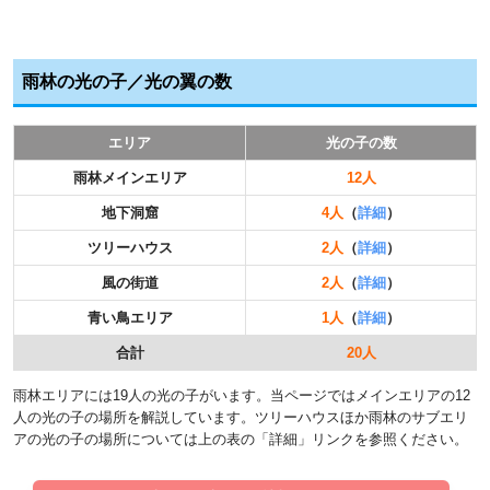
雨林の光の子／光の翼の数
エリア
光の子の数
雨林メインエリア
12人
地下洞窟
4人
（
詳細
）
ツリーハウス
2人
（
詳細
）
風の街道
2人
（
詳細
）
青い鳥エリア
1人
（
詳細
）
合計
20人
雨林エリアには19人の光の子がいます。当ページではメインエリアの12
人の光の子の場所を解説しています。ツリーハウスほか雨林のサブエリ
アの光の子の場所については上の表の「詳細」リンクを参照ください。