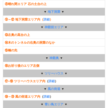
⑧晴れ間エリア 石の土台の上
▼
地下洞窟
▼
⑨～⑫ 地下洞窟エリア内（
詳細
）
▼
神殿前エリア
▼
⑬左奥の高台の上
⑭木のトンネルの右奥の洞窟のなか
⑮橋の先
▼
神殿奥
▼
⑯お祈り後のエリア左側
▼
ツリーハウス
▼
⑰~⑱ ツリーハウスエリア内
（
詳細
）
▼
風の街道
▼
⑲～⑳ 風の街道エリア内
（
詳細
）
▼
青い鳥エリア
▼