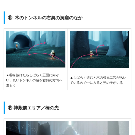
⑭ 木のトンネルの右奥の洞窟のなか
▲⑥を抜けたらしばらく正面に向か
▲しばらく進むと木の根元に穴があい
い、丸いトンネルの脇を右斜め方向へ
ているので中に入ると光の子がいる
進もう
⑮ 神殿前エリア／橋の先