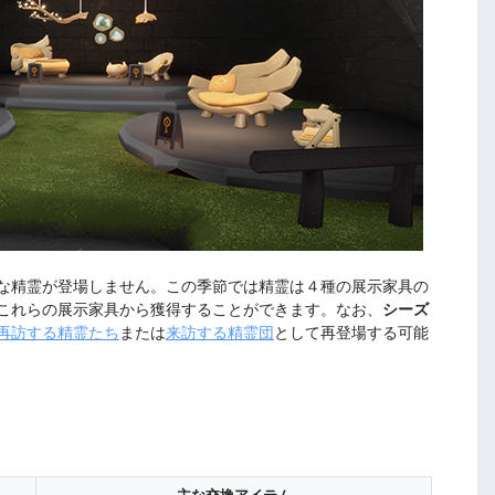
な精霊が登場しません。この季節では精霊は４種の展示家具の
これらの展示家具から獲得することができます。なお、
シーズ
再訪する精霊たち
または
来訪する精霊団
として再登場する可能