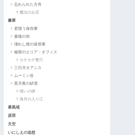
忘れられた方舟
魔法のお店
書庫
君憶う保存庫
最後の街
壊れし燈の保管庫
秘密のエリア・オフィス
カチカチ蟹穴
三日月オアシス
ムーミン谷
星月夜の砂漠
憶いの碑
海月の入り江
暴風域
原罪
天空
いにしえの追想