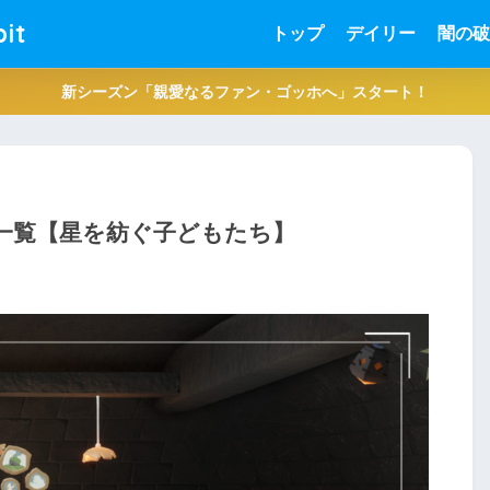
it
トップ
デイリー
闇の破
新シーズン「親愛なるファン・ゴッホへ」スタート！
の一覧【星を紡ぐ子どもたち】