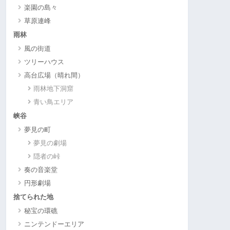
楽園の島々
草原連峰
雨林
風の街道
ツリーハウス
高台広場（晴れ間）
雨林地下洞窟
青い鳥エリア
峡谷
夢見の町
夢見の劇場
隠者の峠
奏の音楽堂
円形劇場
捨てられた地
秘宝の環礁
ニンテンドーエリア