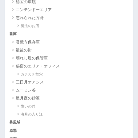
秘宝の環礁
ニンテンドーエリア
忘れられた方舟
魔法のお店
書庫
君憶う保存庫
最後の街
壊れし燈の保管庫
秘密のエリア・オフィス
カチカチ蟹穴
三日月オアシス
ムーミン谷
星月夜の砂漠
憶いの碑
海月の入り江
暴風域
原罪