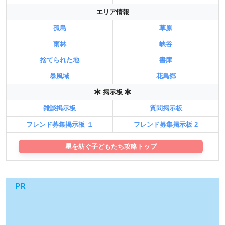
エリア情報
孤島
草原
雨林
峡谷
捨てられた地
書庫
暴風域
花鳥郷
掲示板
雑談掲示板
質問掲示板
フレンド募集掲示板 １
フレンド募集掲示板 2
星を紡ぐ子どもたち攻略トップ
PR