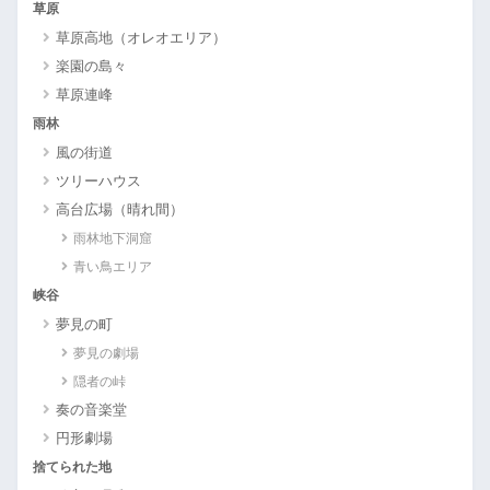
草原
草原高地（オレオエリア）
楽園の島々
草原連峰
雨林
風の街道
ツリーハウス
高台広場（晴れ間）
雨林地下洞窟
青い鳥エリア
峡谷
夢見の町
夢見の劇場
隠者の峠
奏の音楽堂
円形劇場
捨てられた地