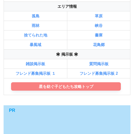
エリア情報
孤島
草原
雨林
峡谷
捨てられた地
書庫
暴風域
花鳥郷
掲示板
雑談掲示板
質問掲示板
フレンド募集掲示板 １
フレンド募集掲示板 2
星を紡ぐ子どもたち攻略トップ
PR