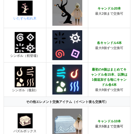
キャンドル20本
最大2個まで交換可
いたずら枯れ木
各キャンドル4本
最大8個ずつ交換可
シンボル（初登場）
最初の4個はまとめてキ
ャンドル各15本、
以降は
1個追加する毎にキャン
ドル各4本
最大8個ずつ交換可
シンボル（復刻）
その他エレメント交換アイテム（イベント後も交換可）
キャンドル10本
最大6個まで交換可
パズルボックス