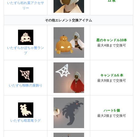
12 枚
いたずら枯れ葉アクセサ
リー
その他エレメント交換アイテム
星のキャンドル10本
最大4個まで交換可
いたずらかぼちゃ蟹ラン
プ
キャンドル5 本
最大8個まで交換可
いたずら蜘蛛の巣飾り
ハート5 個
最大2個まで交換可
いたずら暗黒竜ラグ