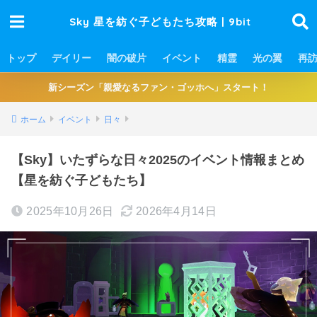
Sky 星を紡ぐ子どもたち攻略 | 9bit
トップ
デイリー
闇の破片
イベント
精霊
光の翼
再
新シーズン「親愛なるファン・ゴッホへ」スタート！
ホーム
イベント
日々
【Sky】いたずらな日々2025のイベント情報まとめ
【星を紡ぐ子どもたち】
2025年10月26日
2026年4月14日