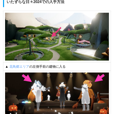
いたずらな日々2024での入手方法
▲
花鳥郷エリア
の左側手前の建物に入る