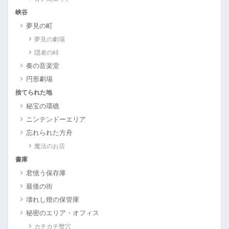
峡谷
夢見の町
夢見の劇場
隠者の峠
奏の音楽堂
円形劇場
捨てられた地
秘宝の環礁
ニンテンドーエリア
忘れられた方舟
魔法のお店
書庫
君憶う保存庫
最後の街
壊れし燈の保管庫
秘密のエリア・オフィス
カチカチ蟹穴