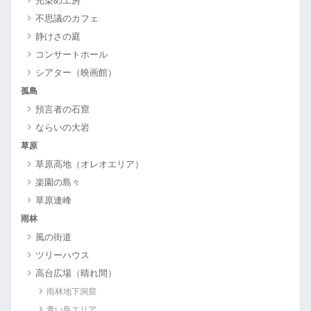
光染め工房
不思議のカフェ
静けさの庭
コンサートホール
シアター（映画館）
孤島
預言者の石窟
ならいの大岩
草原
草原高地（オレオエリア）
楽園の島々
草原連峰
雨林
風の街道
ツリーハウス
高台広場（晴れ間）
雨林地下洞窟
青い鳥エリア