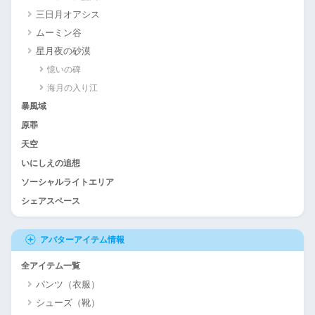
三日月オアシス
ムーミン谷
星月夜の砂漠
憶いの碑
海月の入り江
暴風域
原罪
天空
いにしえの追想
ソーシャルライトエリア
シェアスペース
アバターアイテム情報
全アイテム一覧
パンツ（衣服）
シューズ（靴）