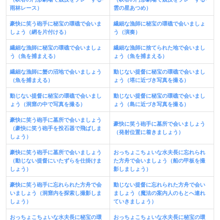
雨林レース）
雲の星あつめ）
豪快に笑う砲手に秘宝の環礁で会いま
繊細な漁師に秘宝の環礁で会いましょ
しょう（網を片付ける）
う（演奏）
繊細な漁師に秘宝の環礁で会いましょ
繊細な漁師に捨てられた地で会いまし
う（魚を捕まえる）
ょう（魚を捕まえる）
繊細な漁師に蟹の沼地で会いましょう
動じない提督に秘宝の環礁で会いまし
（魚を捕まえる）
ょう（塔に近づき写真を撮る）
動じない提督に秘宝の環礁で会いまし
動じない提督に秘宝の環礁で会いまし
ょう（洞窟の中で写真を撮る）
ょう（島に近づき写真を撮る）
豪快に笑う砲手に墓所で会いましょう
豪快に笑う砲手に墓所で会いましょう
（豪快に笑う砲手を投石器で飛ばしま
（発射位置に着きましょう）
しょう）
豪快に笑う砲手に墓所で会いましょう
おっちょこちょいな水夫長に忘れられ
（動じない提督にいたずらを仕掛けま
た方舟で会いましょう（船の甲板を撮
しょう）
影しましょう）
豪快に笑う砲手に忘れられた方舟で会
動じない提督に忘れられた方舟で会い
いましょう（洞窟内を探索し撮影しま
ましょう（魔法の案内人のもとへ連れ
しょう）
ていきましょう）
おっちょこちょいな水夫長に秘宝の環
おっちょこちょいな水夫長に秘宝の環