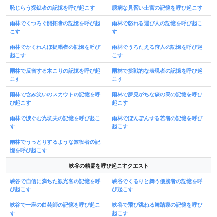
恥じらう探鉱者の記憶を呼び起こす
臆病な見習い士官の記憶を呼び起こす
雨林でくつろぐ開拓者の記憶を呼び起
雨林で怒れる運び人の記憶を呼び起こ
こす
す
雨林でかくれんぼ提唱者の記憶を呼び
雨林でうろたえる狩人の記憶を呼び起
起こす
こす
雨林で反省する木こりの記憶を呼び起
雨林で挑戦的な表現者の記憶を呼び起
こす
こす
雨林で含み笑いのスカウトの記憶を呼
雨林で夢見がちな森の民の記憶を呼び
び起こす
起こす
雨林で涙ぐむ光坑夫の記憶を呼び起こ
雨林でぽんぽんする若者の記憶を呼び
す
起こす
雨林でうっとりするような旅役者の記
憶を呼び起こす
峡谷の精霊を呼び起こすクエスト
峡谷で自信に満ちた観光客の記憶を呼
峡谷でくるりと舞う優勝者の記憶を呼
び起こす
び起こす
峡谷で一座の曲芸師の記憶を呼び起こ
峡谷で飛び跳ねる舞踏家の記憶を呼び
す
起こす