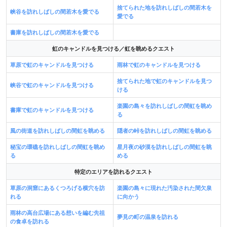
捨てられた地を訪れしばしの間若木を
峡谷を訪れしばしの間若木を愛でる
愛でる
書庫を訪れしばしの間若木を愛でる
虹のキャンドルを見つける／虹を眺めるクエスト
草原で虹のキャンドルを見つける
雨林で虹のキャンドルを見つける
捨てられた地で虹のキャンドルを見つ
峡谷で虹のキャンドルを見つける
ける
楽園の島々を訪れしばしの間虹を眺め
書庫で虹のキャンドルを見つける
る
風の街道を訪れしばしの間虹を眺める
隠者の峠を訪れしばしの間虹を眺める
秘宝の環礁を訪れしばしの間虹を眺め
星月夜の砂漠を訪れしばしの間虹を眺
る
める
特定のエリアを訪れるクエスト
草原の洞窟にあるくつろげる横穴を訪
楽園の島々に現れた汚染された間欠泉
れる
に向かう
雨林の高台広場にある想いを編む先祖
夢見の町の温泉を訪れる
の食卓を訪れる