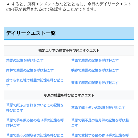
▲ すると、所有エレメント数などとともに、今日のデイリークエスト
の内容が表示されるので確認することができます。
デイリークエスト一覧
指定エリアの精霊を呼び起こすクエスト
精霊の記憶を呼び起こす
草原で精霊の記憶を呼び起こす
雨林で精霊の記憶を呼び起こす
峡谷で精霊の記憶を呼び起こす
捨てられた地で精霊の記憶を呼び起こ
書庫で精霊の記憶を呼び起こす
す
草原の精霊を呼び起こすクエスト
草原で紙ふぶき好きのいとこの記憶を
草原で蝶々使いの記憶を呼び起こす
呼び起こす
草原で手を振る鐘の造り手の記憶を呼
草原で寝不足の造舟師の記憶を呼び起
び起こす
こす
草原で笑う光採取者の記憶を呼び起こ
草原で賞賛する鐘の作り手の記憶を呼