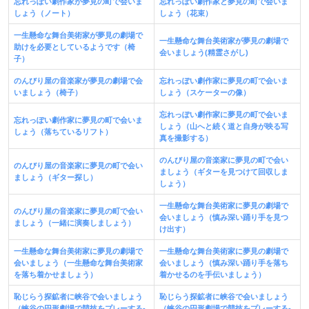
忘れっぽい劇作家が夢見の町で会いま
忘れっぽい劇作家と夢見の町で会いま
しょう（ノート）
しょう（花束）
一生懸命な舞台美術家が夢見の劇場で
一生懸命な舞台美術家が夢見の劇場で
助けを必要としているようです（椅
会いましょう(精霊さがし)
子）
のんびり屋の音楽家が夢見の劇場で会
忘れっぽい劇作家に夢見の町で会いま
いましょう（椅子）
しょう（スケーターの像）
忘れっぽい劇作家に夢見の町で会いま
忘れっぽい劇作家に夢見の町で会いま
しょう（山へと続く道と自身が映る写
しょう（落ちているリフト）
真を撮影する）
のんびり屋の音楽家に夢見の町で会い
のんびり屋の音楽家に夢見の町で会い
ましょう（ギターを見つけて回収しま
ましょう（ギター探し）
しょう）
一生懸命な舞台美術家に夢見の劇場で
のんびり屋の音楽家に夢見の町で会い
会いましょう（慎み深い踊り手を見つ
ましょう（一緒に演奏しましょう）
け出す）
一生懸命な舞台美術家に夢見の劇場で
一生懸命な舞台美術家に夢見の劇場で
会いましょう（一生懸命な舞台美術家
会いましょう（慎み深い踊り手を落ち
を落ち着かせましょう）
着かせるのを手伝いましょう）
恥じらう探鉱者に峡谷で会いましょう
恥じらう探鉱者に峡谷で会いましょう
（峡谷の円形劇場で競技をプレーする-
（峡谷の円
形
劇場で競技をプレーする-