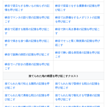
峡谷で逆立ちする怖いもの知らずの記
峡谷で宙返りをする優勝者の記憶を呼
憶を呼び起こす
び起こす
峡谷でマンタの語り部の記憶を呼び起
峡谷でお辞儀をするメダリストの記憶
こす
を呼び起こす
峡谷で応援する観客の記憶を呼び起こ
峡谷で誇り高き勝者の記憶を呼び起こ
す
す
峡谷で煌きを放つ親の記憶を呼び起こ
峡谷でそっと覗く郵便屋の記憶を呼び
す
起こす
峡谷で舞い踊る表現者の記憶を呼び起
峡谷で旋舞の師匠の記憶を呼び起こす
こす
峡谷でハグ好きの隠者の記憶を呼び起
こす
捨てられた地の精霊を呼び起こすクエスト
捨てられた地で怯える難民の記憶を呼
捨てられた地で昏倒する戦士の記憶を
び起こす
呼び起こす
捨てられた地で勇敢な戦士の記憶を呼
捨てられた地で敬礼する守護者の記憶
び起こす
を呼び起こす
捨てられた地で蟹の語り部の記憶を呼
捨てられた地で敬意を表す楽師の記憶