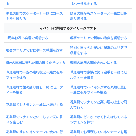
る
リハーサルをする
夢見の町でスケーターと一緒にコース
隠者の峠からスケーターと一緒に山を
を滑り降りる
滑り降りる
イベントに関連するデイリークエスト
1周年お祝い会場で瞑想する
秘密のエリアで新年の抱負を瞑想する
特別な日々のお祝いに秘密のエリアで
秘密のエリアでお仕事中の精霊を探す
瞑想をする
Skyの王国に墜ちた闇の破片を見つける
楽園の渦潮の闇をきれいにする
草原連峰で一座の進行役と一緒にセル
草原連峰で豪快に笑う砲手と一緒にセ
フィーを撮る
ルフィーを撮る
草原連峰で蟹の語り部と一緒にセルフ
草原連峰でハイキングする気難し屋と
ィーを撮る
一緒にセルフィーを撮る
花鳥郷でシナモンと高い塔の上まで飛
花鳥郷でシナモンと一緒に水遊びする
んで行く
花鳥郷でシナモンといっしょに花の香
花鳥郷のどこかでかくれんぼしている
りを楽しむ
シナモンを探す
花鳥郷の丘にいるシナモンに会いに行
花鳥郷でお昼寝しているシナモンを起