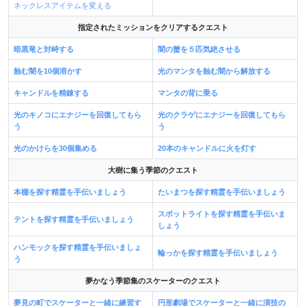
ネックレスアイテムを変える
指定されたミッションをクリアするクエスト
暗黒竜と対峙する
闇の蟹を５匹気絶させる
蝕む闇を10個溶かす
光のマンタを蝕む闇から解放する
キャンドルを精錬する
マンタの背に乗る
光のキノコにエナジーを回復してもら
光のクラゲにエナジーを回復してもら
う
う
光のかけらを30個集める
20本のキャンドルに火を灯す
大樹に集う季節のクエスト
本棚を探す精霊を手伝いましょう
たいまつを探す精霊を手伝いましょう
スポットライトを探す精霊を手伝いま
テントを探す精霊を手伝いましょう
しょう
ハンモックを探す精霊を手伝いましょ
輪っかを探す精霊を手伝いましょう
う
夢かなう季節集のスケーターのクエスト
夢見の町でスケーターと一緒に練習す
円形劇場でスケーターと一緒に演技の