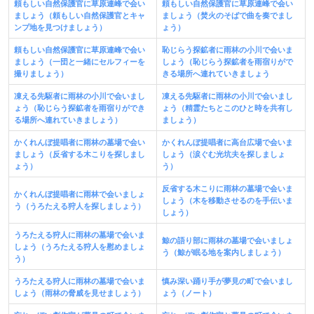
頼もしい自然保護官に草原連峰で会い
頼もしい自然保護官に草原連峰で会い
ましょう（頼もしい自然保護官とキャ
ましょう（焚火のそばで曲を奏でまし
ンプ地を見つけましょう）
ょう）
頼もしい自然保護官に草原連峰で会い
恥じらう探鉱者に雨林の小川で会いま
ましょう（一団と一緒にセルフィーを
しょう（恥じらう探鉱者を雨宿りがで
撮りましょう）
きる場所へ連れていきましょう
凍える先駆者に雨林の小川で会いまし
凍える先駆者に雨林の小川で会いまし
ょう（恥じらう探鉱者を雨宿りができ
ょう（精霊たちとこのひと時を共有し
る場所へ連れていきましょう）
ましょう）
かくれんぼ提唱者に雨林の墓場で会い
かくれんぼ提唱者に高台広場で会いま
ましょう（反省する木こりを探しまし
しょう（涙ぐむ光坑夫を探しましょ
ょう）
う）
反省する木こりに雨林の墓場で会いま
かくれんぼ提唱者に雨林で会いましょ
しょう（木を移動させるのを手伝いま
う（うろたえる狩人を探しましょう）
しょう）
うろたえる狩人に雨林の墓場で会いま
鯨の語り部に雨林の墓場で会いましょ
しょう（うろたえる狩人を慰めましょ
う（鯨が眠る地を案内しましょう）
う）
うろたえる狩人に雨林の墓場で会いま
慎み深い踊り手が夢見の町で会いまし
しょう（雨林の脅威を見せましょう）
ょう（ノート）