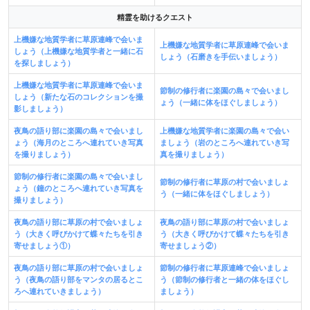
精霊を助けるクエスト
上機嫌な地質学者に草原連峰で会いま
上機嫌な地質学者に草原連峰で会いま
しょう（上機嫌な地質学者と一緒に石
しょう（石磨きを手伝いましょう）
を探しましょう）
上機嫌な地質学者に草原連峰で会いま
節制の修行者に楽園の島々で会いまし
しょう（新たな石のコレクションを撮
ょう（一緒に体をほぐしましょう）
影しましょう）
夜鳥の語り部に楽園の島々で会いまし
上機嫌な地質学者に楽園の島々で会い
ょう（海月のところへ連れていき写真
ましょう（岩のところへ連れていき写
を撮りましょう）
真を撮りましょう）
節制の修行者に楽園の島々で会いまし
節制の修行者に草原の村で会いましょ
ょう（鐘のところへ連れていき写真を
う（一緒に体をほぐしましょう）
撮りましょう）
夜鳥の語り部に草原の村で会いましょ
夜鳥の語り部に草原の村で会いましょ
う（大きく呼びかけて蝶々たちを引き
う（大きく呼びかけて蝶々たちを引き
寄せましょう①）
寄せましょう②）
夜鳥の語り部に草原の村で会いましょ
節制の修行者に草原連峰で会いましょ
う（夜鳥の語り部をマンタの居るとこ
う（節制の修行者と一緒の体をほぐし
ろへ連れていきましょう）
ましょう）