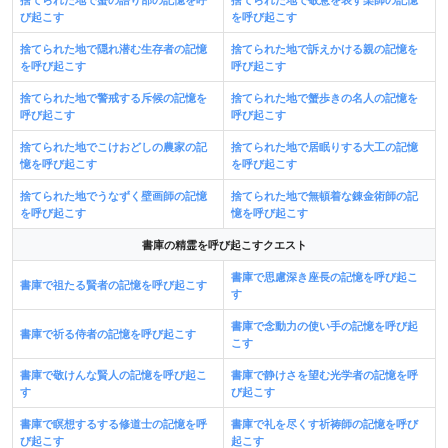
び起こす
を呼び起こす
捨てられた地で隠れ潜む生存者の記憶
捨てられた地で訴えかける親の記憶を
を呼び起こす
呼び起こす
捨てられた地で警戒する斥候の記憶を
捨てられた地で蟹歩きの名人の記憶を
呼び起こす
呼び起こす
捨てられた地でこけおどしの農家の記
捨てられた地で居眠りする大工の記憶
憶を呼び起こす
を呼び起こす
捨てられた地でうなずく壁画師の記憶
捨てられた地で無頓着な錬金術師の記
を呼び起こす
憶を呼び起こす
書庫の精霊を呼び起こすクエスト
書庫で思慮深き座長の記憶を呼び起こ
書庫で祖たる賢者の記憶を呼び起こす
す
書庫で念動力の使い手の記憶を呼び起
書庫で祈る侍者の記憶を呼び起こす
こす
書庫で敬けんな賢人の記憶を呼び起こ
書庫で静けさを望む光学者の記憶を呼
す
び起こす
書庫で瞑想するする修道士の記憶を呼
書庫で礼を尽くす祈祷師の記憶を呼び
び起こす
起こす