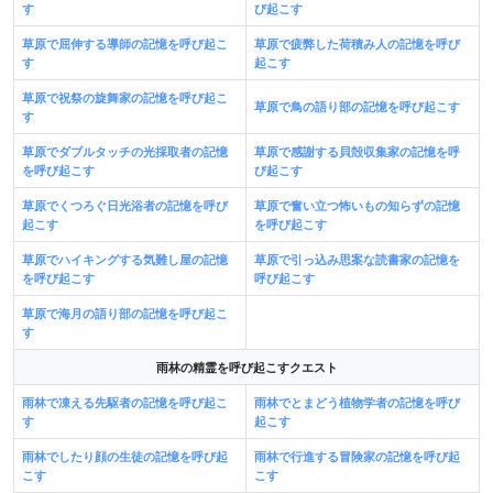
す
び起こす
草原で屈伸する導師の記憶を呼び起こ
草原で疲弊した荷積み人の記憶を呼び
す
起こす
草原で祝祭の旋舞家の記憶を呼び起こ
草原で鳥の語り部の記憶を呼び起こす
す
草原でダブルタッチの光採取者の記憶
草原で感謝する貝殻収集家の記憶を呼
を呼び起こす
び起こす
草原でくつろぐ日光浴者の記憶を呼び
草原で奮い立つ怖いもの知らずの記憶
起こす
を呼び起こす
草原でハイキングする気難し屋の記憶
草原で引っ込み思案な読書家の記憶を
を呼び起こす
呼び起こす
草原で海月の語り部の記憶を呼び起こ
す
雨林の精霊を呼び起こすクエスト
雨林で凍える先駆者の記憶を呼び起こ
雨林でとまどう植物学者の記憶を呼び
す
起こす
雨林でしたり顔の生徒の記憶を呼び起
雨林で行進する冒険家の記憶を呼び起
こす
こす