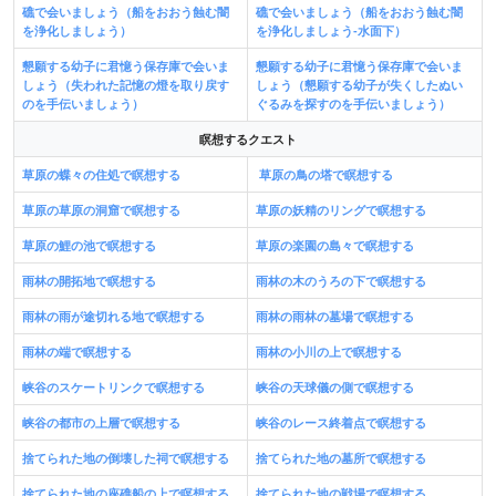
礁で会いましょう（船をおおう蝕む闇
礁で会いましょう（船をおおう蝕む闇
を浄化しましょう）
を浄化しましょう-水面下）
懇願する幼子に君憶う保存庫で会いま
懇願する幼子に君憶う保存庫で会いま
しょう（失われた記憶の燈を取り戻す
しょう（懇願する幼子が失くしたぬい
のを手伝いましょう）
ぐるみを探すのを手伝いましょう）
瞑想するクエスト
草原の蝶々の住処で瞑想する
草原の鳥の塔で瞑想する
草原の草原の洞窟で瞑想する
草原の妖精のリングで瞑想する
草原の鯉の池で瞑想する
草原の楽園の島々で瞑想する
雨林の開拓地で瞑想する
雨林の木のうろの下で瞑想する
雨林の雨が途切れる地で瞑想する
雨林の雨林の墓場で瞑想する
雨林の端で瞑想する
雨林の小川の上で瞑想する
峡谷のスケートリンクで瞑想する
峡谷の天球儀の側で瞑想する
峡谷の都市の上層で瞑想する
峡谷のレース終着点で瞑想する
捨てられた地の倒壊した祠で瞑想する
捨てられた地の墓所で瞑想する
捨てられた地の座礁船の上で瞑想する
捨てられた地の戦場で瞑想する