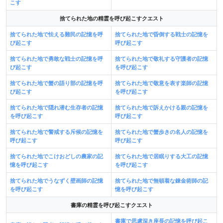
こす
捨てられた地の精霊を呼び起こすクエスト
捨てられた地で怯える難民の記憶を呼
捨てられた地で昏倒する戦士の記憶を
び起こす
呼び起こす
捨てられた地で勇敢な戦士の記憶を呼
捨てられた地で敬礼する守護者の記憶
び起こす
を呼び起こす
捨てられた地で蟹の語り部の記憶を呼
捨てられた地で敬意を表す楽師の記憶
び起こす
を呼び起こす
捨てられた地で隠れ潜む生存者の記憶
捨てられた地で訴えかける親の記憶を
を呼び起こす
呼び起こす
捨てられた地で警戒する斥候の記憶を
捨てられた地で蟹歩きの名人の記憶を
呼び起こす
呼び起こす
捨てられた地でこけおどしの農家の記
捨てられた地で居眠りする大工の記憶
憶を呼び起こす
を呼び起こす
捨てられた地でうなずく壁画師の記憶
捨てられた地で無頓着な錬金術師の記
を呼び起こす
憶を呼び起こす
書庫の精霊を呼び起こすクエスト
書庫で思慮深き座長の記憶を呼び起こ