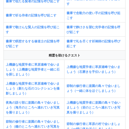
書庫で祖たる賢者の記憶を呼び起こす
す
書庫で念動力の使い手の記憶を呼び起
書庫で祈る侍者の記憶を呼び起こす
こす
書庫で敬けんな賢人の記憶を呼び起こ
書庫で静けさを望む光学者の記憶を呼
す
び起こす
書庫で瞑想するする修道士の記憶を呼
書庫で礼を尽くす祈祷師の記憶を呼び
び起こす
起こす
精霊を助けるクエスト
上機嫌な地質学者に草原連峰で会いま
上機嫌な地質学者に草原連峰で会いま
しょう（上機嫌な地質学者と一緒に石
しょう（石磨きを手伝いましょう）
を探しましょう）
上機嫌な地質学者に草原連峰で会いま
節制の修行者に楽園の島々で会いまし
しょう（新たな石のコレクションを撮
ょう（一緒に体をほぐしましょう）
影しましょう）
夜鳥の語り部に楽園の島々で会いまし
上機嫌な地質学者に楽園の島々で会い
ょう（海月のところへ連れていき写真
ましょう（岩のところへ連れていき写
を撮りましょう）
真を撮りましょう）
節制の修行者に楽園の島々で会いまし
節制の修行者に草原の村で会いましょ
ょう（鐘のところへ連れていき写真を
う（一緒に体をほぐしましょう）