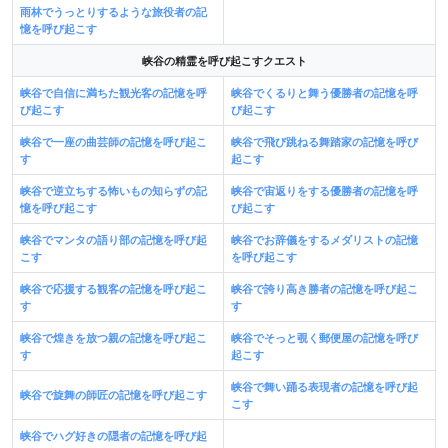
雨林でうっとりするような旅役者の記
憶を呼び起こす
峡谷の精霊を呼び起こすクエスト
峡谷で自信に満ちた観光客の記憶を呼
峡谷でくるりと舞う優勝者の記憶を呼
び起こす
び起こす
峡谷で一座の曲芸師の記憶を呼び起こ
峡谷で飛び跳ねる舞踏家の記憶を呼び
す
起こす
峡谷で逆立ちする怖いもの知らずの記
峡谷で宙返りをする優勝者の記憶を呼
憶を呼び起こす
び起こす
峡谷でマンタの語り部の記憶を呼び起
峡谷でお辞儀をするメダリストの記憶
こす
を呼び起こす
峡谷で応援する観客の記憶を呼び起こ
峡谷で誇り高き勝者の記憶を呼び起こ
す
す
峡谷で煌きを放つ親の記憶を呼び起こ
峡谷でそっと覗く郵便屋の記憶を呼び
す
起こす
峡谷で舞い踊る表現者の記憶を呼び起
峡谷で旋舞の師匠の記憶を呼び起こす
こす
峡谷でハグ好きの隠者の記憶を呼び起