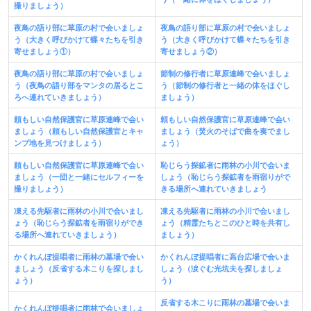
撮りましょう）
夜鳥の語り部に草原の村で会いましょ
夜鳥の語り部に草原の村で会いましょ
う（大きく呼びかけて蝶々たちを引き
う（大きく呼びかけて蝶々たちを引き
寄せましょう①）
寄せましょう②）
夜鳥の語り部に草原の村で会いましょ
節制の修行者に草原連峰で会いましょ
う（夜鳥の語り部をマンタの居るとこ
う（節制の修行者と一緒の体をほぐし
ろへ連れていきましょう）
ましょう）
頼もしい自然保護官に草原連峰で会い
頼もしい自然保護官に草原連峰で会い
ましょう（頼もしい自然保護官とキャ
ましょう（焚火のそばで曲を奏でまし
ンプ地を見つけましょう）
ょう）
頼もしい自然保護官に草原連峰で会い
恥じらう探鉱者に雨林の小川で会いま
ましょう（一団と一緒にセルフィーを
しょう（恥じらう探鉱者を雨宿りがで
撮りましょう）
きる場所へ連れていきましょう
凍える先駆者に雨林の小川で会いまし
凍える先駆者に雨林の小川で会いまし
ょう（恥じらう探鉱者を雨宿りができ
ょう（精霊たちとこのひと時を共有し
る場所へ連れていきましょう）
ましょう）
かくれんぼ提唱者に雨林の墓場で会い
かくれんぼ提唱者に高台広場で会いま
ましょう（反省する木こりを探しまし
しょう（涙ぐむ光坑夫を探しましょ
ょう）
う）
反省する木こりに雨林の墓場で会いま
かくれんぼ提唱者に雨林で会いましょ