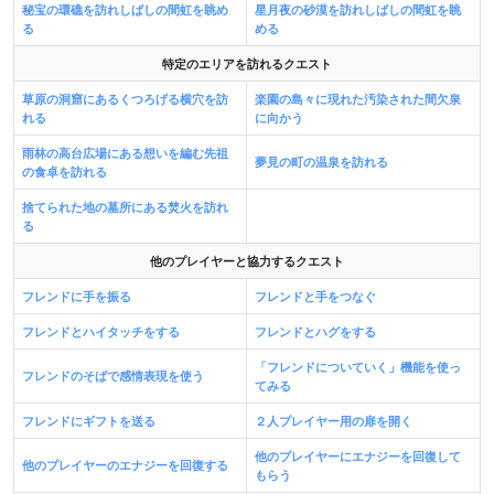
秘宝の環礁を訪れしばしの間虹を眺め
星月夜の砂漠を訪れしばしの間虹を眺
る
める
特定のエリアを訪れるクエスト
草原の洞窟にあるくつろげる横穴を訪
楽園の島々に現れた汚染された間欠泉
れる
に向かう
雨林の高台広場にある想いを編む先祖
夢見の町の温泉を訪れる
の食卓を訪れる
捨てられた地の墓所にある焚火を訪れ
る
他のプレイヤーと協力するクエスト
フレンドに手を振る
フレンドと手をつなぐ
フレンドとハイタッチをする
フレンドとハグをする
「フレンドについていく」機能を使っ
フレンドのそばで感情表現を使う
てみる
フレンドにギフトを送る
２人プレイヤー用の扉を開く
他のプレイヤーにエナジーを回復して
他のプレイヤーのエナジーを回復する
もらう