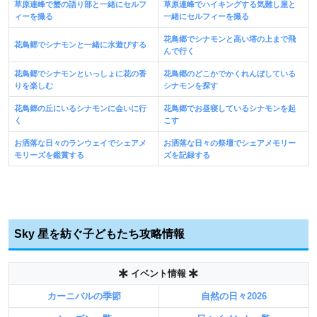
草原連峰で蟹の語り部と一緒にセルフ
草原連峰でハイキングする気難し屋と
ィーを撮る
一緒にセルフィーを撮る
花鳥郷でシナモンと高い塔の上まで飛
花鳥郷でシナモンと一緒に水遊びする
んで行く
花鳥郷でシナモンといっしょに花の香
花鳥郷のどこかでかくれんぼしている
りを楽しむ
シナモンを探す
花鳥郷の丘にいるシナモンに会いに行
花鳥郷でお昼寝しているシナモンを起
く
こす
お洒落な日々のランウェイでシェアメ
お洒落な日々の祭壇でシェアメモリー
モリーズを鑑賞する
ズを記録する
Sky 星を紡ぐ子どもたち攻略情報
イベント情報
カーニバルの季節
自然の日々2026