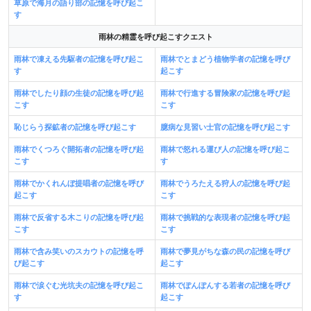
草原で海月の語り部の記憶を呼び起こ
す
雨林の精霊を呼び起こすクエスト
雨林で凍える先駆者の記憶を呼び起こ
雨林でとまどう植物学者の記憶を呼び
す
起こす
雨林でしたり顔の生徒の記憶を呼び起
雨林で行進する冒険家の記憶を呼び起
こす
こす
恥じらう探鉱者の記憶を呼び起こす
臆病な見習い士官の記憶を呼び起こす
雨林でくつろぐ開拓者の記憶を呼び起
雨林で怒れる運び人の記憶を呼び起こ
こす
す
雨林でかくれんぼ提唱者の記憶を呼び
雨林でうろたえる狩人の記憶を呼び起
起こす
こす
雨林で反省する木こりの記憶を呼び起
雨林で挑戦的な表現者の記憶を呼び起
こす
こす
雨林で含み笑いのスカウトの記憶を呼
雨林で夢見がちな森の民の記憶を呼び
び起こす
起こす
雨林で涙ぐむ光坑夫の記憶を呼び起こ
雨林でぽんぽんする若者の記憶を呼び
す
起こす