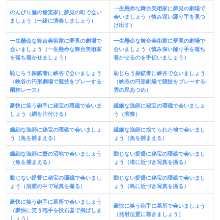
一生懸命な舞台美術家に夢見の劇場で
のんびり屋の音楽家に夢見の町で会い
会いましょう（慎み深い踊り手を見つ
ましょう（一緒に演奏しましょう）
け出す）
一生懸命な舞台美術家に夢見の劇場で
一生懸命な舞台美術家に夢見の劇場で
会いましょう（一生懸命な舞台美術家
会いましょう（慎み深い踊り手を落ち
を落ち着かせましょう）
着かせるのを手伝いましょう）
恥じらう探鉱者に峡谷で会いましょう
恥じらう探鉱者に峡谷で会いましょう
（峡谷の円形劇場で競技をプレーする-
（峡谷の円
形
劇場で競技をプレーする-
雨林レース）
雲の星あつめ）
豪快に笑う砲手に秘宝の環礁で会いま
繊細な漁師に秘宝の環礁で会いましょ
しょう（網を片付ける）
う（演奏）
繊細な漁師に秘宝の環礁で会いましょ
繊細な漁師に捨てられた地で会いまし
う（魚を捕まえる）
ょう（魚を捕まえる）
繊細な漁師に蟹の沼地で会いましょう
動じない提督に秘宝の環礁で会いまし
（魚を捕まえる）
ょう（塔に近づき写真を撮る）
動じない提督に秘宝の環礁で会いまし
動じない提督に秘宝の環礁で会いまし
ょう（洞窟の中で写真を撮る）
ょう（島に近づき写真を撮る）
豪快に笑う砲手に墓所で会いましょう
豪快に笑う砲手に墓所で会いましょう
（豪快に笑う砲手を投石器で飛ばしま
（発射位置に着きましょう）
しょう）