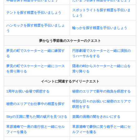
本棚を探す精霊を手伝いましょう
たいまつを探す精霊を手伝いましょう
スポットライトを探す精霊を手伝いま
テントを探す精霊を手伝いましょう
しょう
ハンモックを探す精霊を手伝いましょ
輪っかを探す精霊を手伝いましょう
う
夢かなう季節集のスケーターのクエスト
夢見の町でスケーターと一緒に練習す
円形劇場でスケーターと一緒に演技の
る
リハーサルをする
夢見の町でスケーターと一緒にコース
隠者の峠からスケーターと一緒に山を
を滑り降りる
滑り降りる
イベントに関連するデイリークエスト
1周年お祝い会場で瞑想する
秘密のエリアで新年の抱負を瞑想する
特別な日々のお祝いに秘密のエリアで
秘密のエリアでお仕事中の精霊を探す
瞑想をする
Skyの王国に墜ちた闇の破片を見つける
楽園の渦潮の闇をきれいにする
草原連峰で一座の進行役と一緒にセル
草原連峰で豪快に笑う砲手と一緒にセ
フィーを撮る
ルフィーを撮る