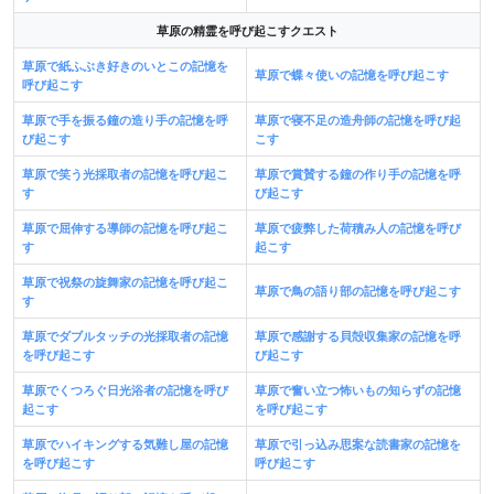
草原の精霊を呼び起こすクエスト
草原で紙ふぶき好きのいとこの記憶を
草原で蝶々使いの記憶を呼び起こす
呼び起こす
草原で手を振る鐘の造り手の記憶を呼
草原で寝不足の造舟師の記憶を呼び起
び起こす
こす
草原で笑う光採取者の記憶を呼び起こ
草原で賞賛する鐘の作り手の記憶を呼
す
び起こす
草原で屈伸する導師の記憶を呼び起こ
草原で疲弊した荷積み人の記憶を呼び
す
起こす
草原で祝祭の旋舞家の記憶を呼び起こ
草原で鳥の語り部の記憶を呼び起こす
す
草原でダブルタッチの光採取者の記憶
草原で感謝する貝殻収集家の記憶を呼
を呼び起こす
び起こす
草原でくつろぐ日光浴者の記憶を呼び
草原で奮い立つ怖いもの知らずの記憶
起こす
を呼び起こす
草原でハイキングする気難し屋の記憶
草原で引っ込み思案な読書家の記憶を
を呼び起こす
呼び起こす