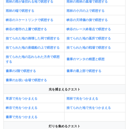
雨林の雨が途切れる地で瞑想する
雨林の雨林の墓場で瞑想する
雨林の端で瞑想する
雨林の小川の上で瞑想する
峡谷のスケートリンクで瞑想する
峡谷の天球儀の側で瞑想する
峡谷の都市の上層で瞑想する
峡谷のレース終着点で瞑想する
捨てられた地の倒壊した祠で瞑想する
捨てられた地の墓所で瞑想する
捨てられた地の座礁船の上で瞑想する
捨てられた地の戦場で瞑想する
捨てられた地の忘れられた方舟で瞑想
書庫のマンタの精霊と瞑想
する
書庫の2階で瞑想する
書庫の最上部で瞑想する
書庫のお祝い会場で瞑想する
光を捕まえるクエスト
草原で光をつかまえる
雨林で光をつかまえる
峡谷で光をつかまえる
捨てられた地で光をつかまえる
書庫で光をつかまえる
灯りを集めるクエスト