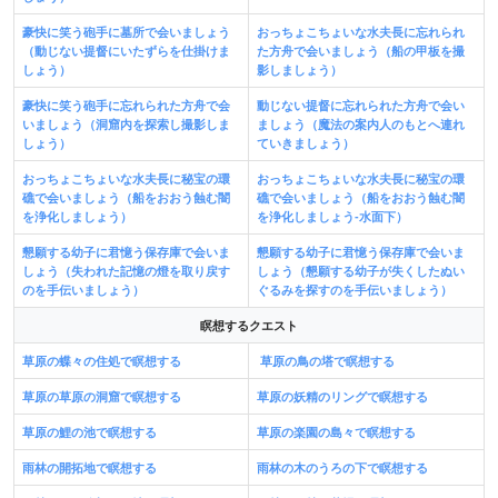
豪快に笑う砲手に墓所で会いましょう
おっちょこちょいな水夫長に忘れられ
（動じない提督にいたずらを仕掛けま
た方舟で会いましょう（船の甲板を撮
しょう）
影しましょう）
豪快に笑う砲手に忘れられた方舟で会
動じない提督に忘れられた方舟で会い
いましょう（洞窟内を探索し撮影しま
ましょう（魔法の案内人のもとへ連れ
しょう）
ていきましょう）
おっちょこちょいな水夫長に秘宝の環
おっちょこちょいな水夫長に秘宝の環
礁で会いましょう（船をおおう蝕む闇
礁で会いましょう（船をおおう蝕む闇
を浄化しましょう）
を浄化しましょう-水面下）
懇願する幼子に君憶う保存庫で会いま
懇願する幼子に君憶う保存庫で会いま
しょう（失われた記憶の燈を取り戻す
しょう（懇願する幼子が失くしたぬい
のを手伝いましょう）
ぐるみを探すのを手伝いましょう）
瞑想するクエスト
草原の蝶々の住処で瞑想する
草原の鳥の塔で瞑想する
草原の草原の洞窟で瞑想する
草原の妖精のリングで瞑想する
草原の鯉の池で瞑想する
草原の楽園の島々で瞑想する
雨林の開拓地で瞑想する
雨林の木のうろの下で瞑想する