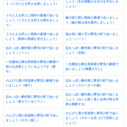
しょう（木を移動させるのを手伝いま
う（うろたえる狩人を探しましょう）
しょう）
うろたえる狩人に雨林の墓場で会いま
鯨の語り部に雨林の墓場で会いましょ
しょう（うろたえる狩人を慰めましょ
う（鯨が眠る地を案内しましょう）
う）
うろたえる狩人に雨林の墓場で会いま
慎み深い踊り手が夢見の町で会いまし
しょう（雨林の脅威を見せましょう）
ょう（ノート）
忘れっぽい劇作家が夢見の町で会いま
忘れっぽい劇作家と夢見の町で会いま
しょう（ノート）
しょう（花束）
一生懸命な舞台美術家が夢見の劇場で
一生懸命な舞台美術家が夢見の劇場で
助けを必要としているようです（椅
会いましょう(精霊さがし)
子）
のんびり屋の音楽家が夢見の劇場で会
忘れっぽい劇作家に夢見の町で会いま
いましょう（椅子）
しょう（スケーターの像）
忘れっぽい劇作家に夢見の町で会いま
忘れっぽい劇作家に夢見の町で会いま
しょう（山へと続く道と自身が映る写
しょう（落ちているリフト）
真を撮影する）
のんびり屋の音楽家に夢見の町で会い
のんびり屋の音楽家に夢見の町で会い
ましょう（ギターを見つけて回収しま
ましょう（ギター探し）
しょう）