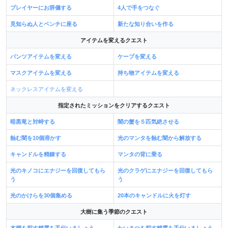
プレイヤーにお辞儀する
4人で手をつなぐ
見知らぬ人とベンチに座る
新たな知り合いを作る
アイテムを変えるクエスト
パンツアイテムを変える
ケープを変える
マスクアイテムを変える
持ち物アイテムを変える
ネックレスアイテムを変える
指定されたミッションをクリアするクエスト
暗黒竜と対峙する
闇の蟹を５匹気絶させる
蝕む闇を10個溶かす
光のマンタを蝕む闇から解放する
キャンドルを精錬する
マンタの背に乗る
光のキノコにエナジーを回復してもら
光のクラゲにエナジーを回復してもら
う
う
光のかけらを30個集める
20本のキャンドルに火を灯す
大樹に集う季節のクエスト