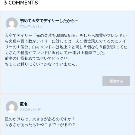
3
COMMENTS
初めて天空でデイリーしたから···
2022年8月21日
天空でデイリー『光の欠片を30個集める』をしたら精霊やフレンドか
ら火種を貰う数がデイリーに対しては一人５個位飛んでくるのにデイ
リーの１個分、白キャンドルは地上？と同じ５個なら５個(頑張ってた
くさんの精霊やフレンドに近付いて)一本以上精錬でした。
前半の仕様初めて気付いてビックリ!
ちょっと解りにくい？かな？すいません。
返信する
匿名
2022年4月4日
星のかけらは、大きさがあるのですか？
大きさがあったら1〜3こまで上がるの？