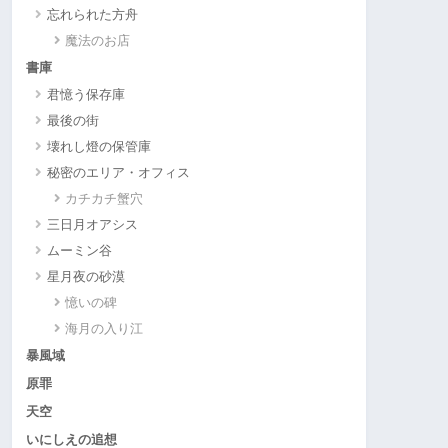
忘れられた方舟
魔法のお店
書庫
君憶う保存庫
最後の街
壊れし燈の保管庫
秘密のエリア・オフィス
カチカチ蟹穴
三日月オアシス
ムーミン谷
星月夜の砂漠
憶いの碑
海月の入り江
暴風域
原罪
天空
いにしえの追想