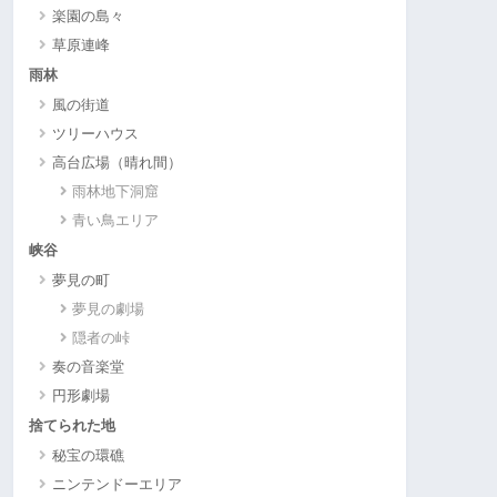
楽園の島々
草原連峰
雨林
風の街道
ツリーハウス
高台広場（晴れ間）
雨林地下洞窟
青い鳥エリア
峡谷
夢見の町
夢見の劇場
隠者の峠
奏の音楽堂
円形劇場
捨てられた地
秘宝の環礁
ニンテンドーエリア