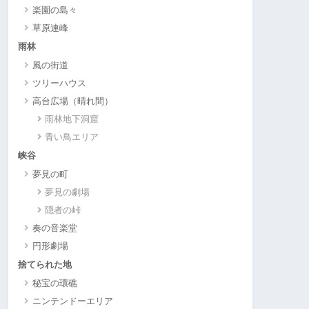
楽園の島々
草原連峰
雨林
風の街道
ツリーハウス
高台広場（晴れ間）
雨林地下洞窟
青い鳥エリア
峡谷
夢見の町
夢見の劇場
隠者の峠
奏の音楽堂
円形劇場
捨てられた地
秘宝の環礁
ニンテンドーエリア