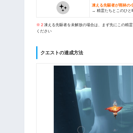
凍える先駆者が雨林の
→ 精霊たちとこのひと
※２
凍える先駆者を未解放の場合は、まず先にこの精霊
ください
クエストの達成方法