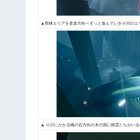
▲雨林エリアを直進方向へずっと進んでいき小川のエ
▲ 小川にかかる橋の右方向の木の洞に精霊たちがい