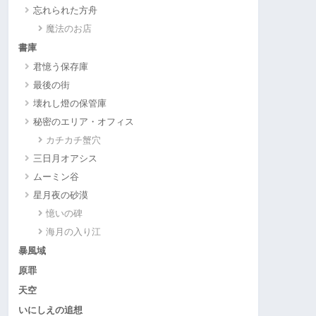
忘れられた方舟
魔法のお店
書庫
君憶う保存庫
最後の街
壊れし燈の保管庫
秘密のエリア・オフィス
カチカチ蟹穴
三日月オアシス
ムーミン谷
星月夜の砂漠
憶いの碑
海月の入り江
暴風域
原罪
天空
いにしえの追想