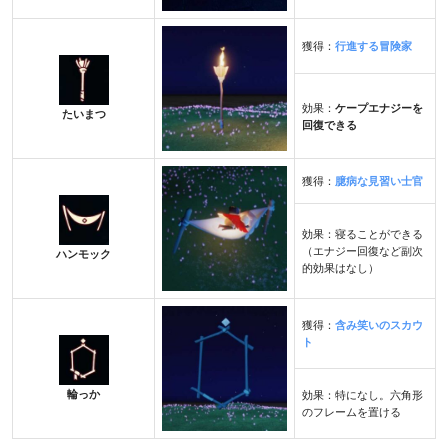
獲得：
行進する冒険家
効果：
ケープエナジーを
たいまつ
回復できる
獲得：
臆病な見習い士官
効果：寝ることができる
（エナジー回復など副次
ハンモック
的効果はなし）
獲得：
含み笑いのスカウ
ト
輪っか
効果：特になし。六角形
のフレームを置ける