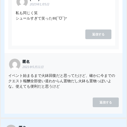
2023年1月5日
私も同じく笑
シュールすぎて笑ったꉂꉂ(¯ᗜ¯)𐤔
返信する
匿名
2021年5月11日
イベント始まるまで火鉢回復だと思ってたけど、確かに今までの
クエスト報酬全部使い道わからん置物だし火鉢も置物っぽいよ
な。使えても便利だと思うけど
返信する