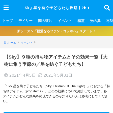
Sky 星を紡ぐ子どもたち攻略 | 9bit
トップ
デイリー
闇の破片
イベント
精霊
光の翼
再
新シーズン「親愛なるファン・ゴッホへ」スタート！
ホーム
イベント
【Sky】９種の持ち物アイテムとその効果一覧【大
樹に集う季節の／星を紡ぐ子どもたち】
2021年4月5日
2021年5月31日
「Sky 星を紡ぐ子どもたち（Sky Children Of The Light）」における「持
ち物アイテム（prop items）」とその効果について紹介しています。各
アイテムがどんな効果を発現できるのか知りたい人は参考にしてくださ
い。