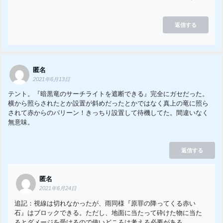
返信する
匿名
2021年6月13日
テント。『暗黒竜のサーチライトを遮断できる』完全にガセだった。
横から照らされたとか設置が斜めだったとかではなく真上の竜に照ら
されて赤からのパリーン！きっちり設置して待機してた。間違いなく
無意味。
返信する
匿名
2021年6月24日
追記：視線は切れなかったが、雨同様『原罪の降ってくる赤い
石』はブロックできる。ただし、地面に当たって砕けた物に当た
るとダメージを受けるので使いどころは考える必要がある。