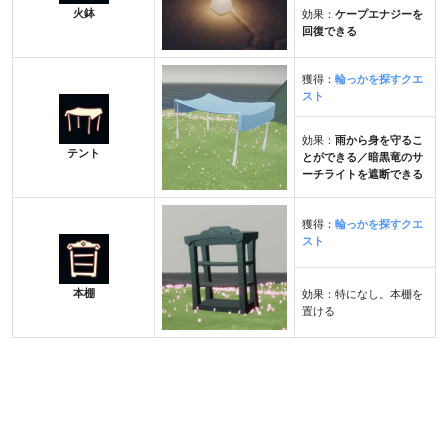
火鉢
効果：
ケープエナジーを
回復できる
獲得：
輪っかを探すクエ
スト
効果：
雨から身を守るこ
テント
とができる／暗黒竜のサ
ーチライトを遮断できる
獲得：
輪っかを探すクエ
スト
本棚
効果：特になし。本棚を
置ける