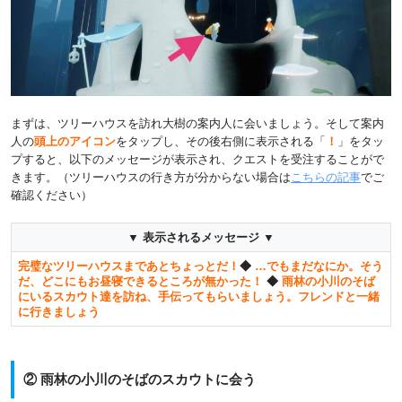
まずは、ツリーハウスを訪れ大樹の案内人に会いましょう。そして案内
人の
頭上のアイコン
をタップし、その後右側に表示される「
！
」をタッ
プすると、以下のメッセージが表示され、クエストを受注することがで
きます。（ツリーハウスの行き方が分からない場合は
こちらの記事
でご
確認ください）
▼ 表示されるメッセージ ▼
完璧なツリーハウスまであとちょっとだ！
◆
…でもまだなにか。そう
だ、どこにもお昼寝できるところが無かった！
◆
雨林の小川のそば
にいるスカウト達を訪ね、手伝ってもらいましょう。フレンドと一緒
に行きましょう
② 雨林の小川のそばのスカウトに会う