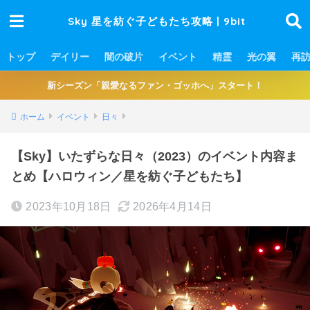
Sky 星を紡ぐ子どもたち攻略 | 9bit
トップ
デイリー
闇の破片
イベント
精霊
光の翼
再
新シーズン「親愛なるファン・ゴッホへ」スタート！
ホーム
イベント
日々
【Sky】いたずらな日々（2023）のイベント内容ま
とめ【ハロウィン／星を紡ぐ子どもたち】
2023年10月18日
2026年4月14日