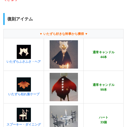
復刻アイテム
▼ いたずら好きな幹事から獲得 ▼
通常キャンドル
44本
いたずらふさふさ・ヘア
通常キャンドル
99本
いたずら枯れ葉ケープ
ハート
33個
スプーキー・ダイニング