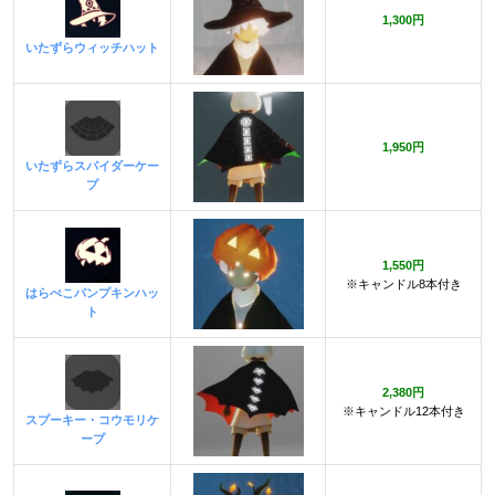
1,300円
いたずらウィッチハット
1,950円
いたずらスパイダーケー
プ
1,550円
※キャンドル8本付き
はらぺこパンプキンハッ
ト
2,380円
※キャンドル12本付き
スプーキー・コウモリケ
ープ