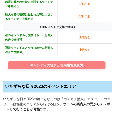
精霊に呪われた時に出現するキャンデ
1個／1日
ィを集める
巨大な蟹の視線に捉われた時に出現す
1個／1日
るキャンディを集める
▼エレメントと交換で獲得▼
星のキャンドルと交換（ホーム行商人
上限なし
の舟で交換可）
通常キャンドルと交換（ホーム行商人
上限なし
の舟で交換可）
キャンディの場所と専用通貨集め方
いたずらな日々2023のイベントエリア
いたずらな日々2023の舞台となるのは『カチカチ蟹穴』エリア。このエ
リアへは秘密のエリアから行けるほか、
ホームの案内人の元からテレポ
ートして行くことが可能
です。