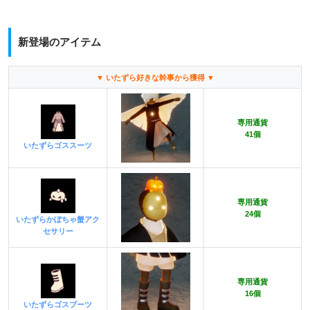
新登場のアイテム
▼ いたずら好きな幹事から獲得 ▼
専用通貨
41
個
いたずらゴススーツ
専用通貨
24
個
いたずらかぼちゃ蟹アク
セサリー
専用通貨
16
個
いたずらゴスブーツ