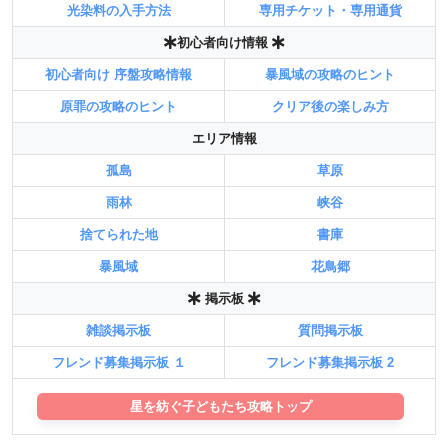
光染料の入手方法
専用チケット・専用通貨
初心者向け情報
初心者向け 序盤攻略情報
暴風域の攻略のヒント
原罪の攻略のヒント
クリア後の楽しみ方
エリア情報
孤島
草原
雨林
峡谷
捨てられた地
書庫
暴風域
花鳥郷
掲示板
雑談掲示板
質問掲示板
フレンド募集掲示板 １
フレンド募集掲示板 2
星を紡ぐ子どもたち攻略トップ