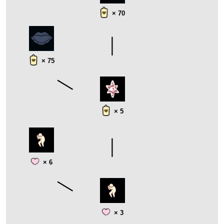
× 70
× 75
× 5
× 6
× 3