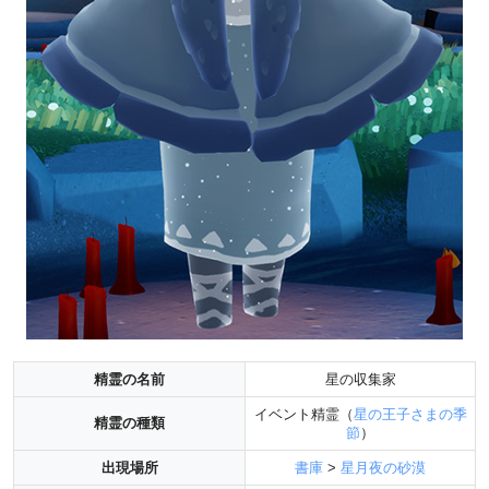
精霊の名前
星の収集家
イベント精霊（
星の王子さまの季
精霊の種類
節
）
出現場所
書庫
>
星月夜の砂漠