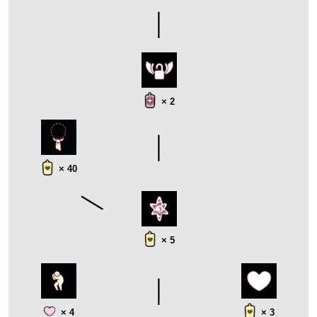
× 2
× 40
× 5
× 4
× 3