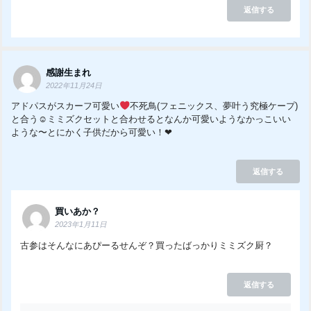
返信する
感謝生まれ
2022年11月24日
アドパスがスカーフ可愛い
不死鳥(フェニックス、夢叶う究極ケープ)
と合う☺︎ミミズクセットと合わせるとなんか可愛いようなかっこいい
ような〜とにかく子供だから可愛い！❤︎
返信する
買いあか？
2023年1月11日
古参はそんなにあぴーるせんぞ？買ったばっかりミミズク厨？
返信する