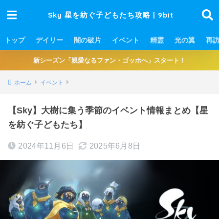
Sky 星を紡ぐ子どもたち攻略 | 9bit
トップ
デイリー
闇の破片
イベント
精霊
光の翼
再
新シーズン「親愛なるファン・ゴッホへ」スタート！
ホーム
イベント
【Sky】大樹に集う季節のイベント情報まとめ【星
を紡ぐ子どもたち】
2024年11月6日
2025年6月8日