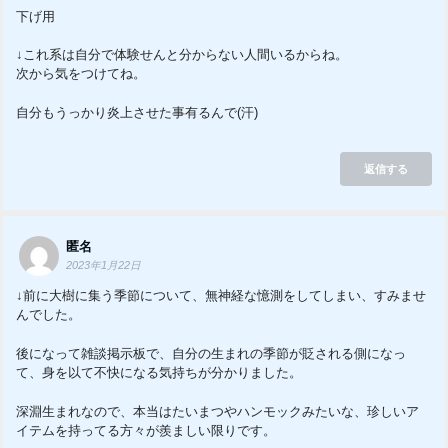
下げ用
↓これ系は自分で体験せんと分からない人間いるからね。
次から気をつけてね。
自分もうっかり炎上させた事有るんで(汗)
返信する
匿名
2023年1月22日
↓前に大樹に集う季節について、無神経な憶測をしてしまい、すみませ
んでした。
後になって雑談掲示板で、自分の生まれの季節が貶される側になっ
て、身を以て不快になる気持ちが分かりました。
深淵生まれなので、本当はたいまつやハンモックみたいな、珍しいア
イテムを持ってる方々が羨ましい限りです。