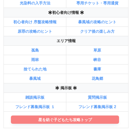
光染料の入手方法
専用チケット・専用通貨
初心者向け情報
初心者向け 序盤攻略情報
暴風域の攻略のヒント
原罪の攻略のヒント
クリア後の楽しみ方
エリア情報
孤島
草原
雨林
峡谷
捨てられた地
書庫
暴風域
花鳥郷
掲示板
雑談掲示板
質問掲示板
フレンド募集掲示板 １
フレンド募集掲示板 2
星を紡ぐ子どもたち攻略トップ