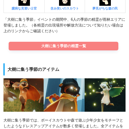
臆病な見習い士官
含み笑いのスカウト
夢見がちな森の民
「大樹に集う季節」イベントの期間中、6人の季節の精霊が雨林エリアに
登場しました。（各精霊の出現場所や解放方法について知りたい場合は
上のリンクからご確認ください）
大樹に集う季節の精霊一覧
大樹に集う季節のアイテム
大樹に集う季節では、ボーイスカウトや森で遊ぶ少年少女をモチーフと
したようなドレスアップアイテムが数多く登場しました。全アイテムを