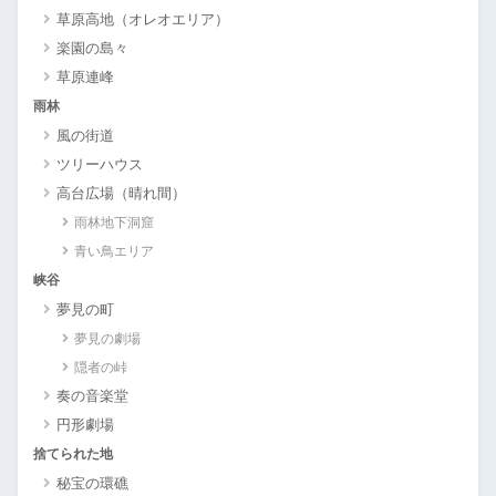
草原高地（オレオエリア）
楽園の島々
草原連峰
雨林
風の街道
ツリーハウス
高台広場（晴れ間）
雨林地下洞窟
青い鳥エリア
峡谷
夢見の町
夢見の劇場
隠者の峠
奏の音楽堂
円形劇場
捨てられた地
秘宝の環礁