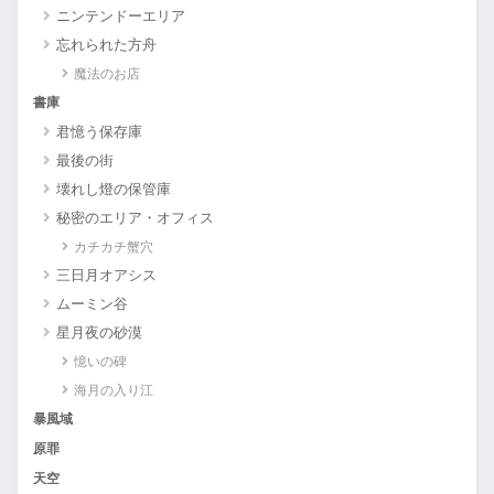
ニンテンドーエリア
忘れられた方舟
魔法のお店
書庫
君憶う保存庫
最後の街
壊れし燈の保管庫
秘密のエリア・オフィス
カチカチ蟹穴
三日月オアシス
ムーミン谷
星月夜の砂漠
憶いの碑
海月の入り江
暴風域
原罪
天空