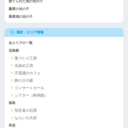
捨てられた地の光の子
書庫の光の子
暴風域の光の子
場所・エリア情報
全エリアの一覧
花鳥郷
巣づくり工房
光染め工房
不思議のカフェ
静けさの庭
コンサートホール
シアター（映画館）
孤島
預言者の石窟
ならいの大岩
草原