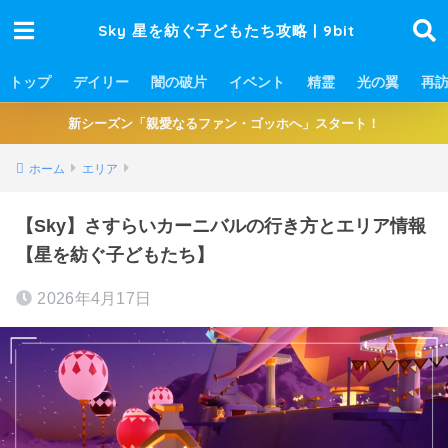
Sky 星を紡ぐ子どもたち攻略 | 9bit
トップ
デイリー
闇の破片
イベント
精霊
光の翼
再
新シーズン「親愛なるファン・ゴッホへ」スタート！
ホーム
エリア
【Sky】さすらいカーニバルの行き方とエリア情報
【星を紡ぐ子どもたち】
2026年4月17日