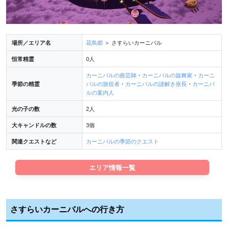
場所／エリア名
花鳥郷
＞ さすらいカーニバル
恒常精霊
0人
カーニバルの曲芸師
・
カーニバルの旋舞家
・
カーニ
季節の精霊
バルの旅役者
・
カーニバルの謎解き座長
・
カーニバ
ルの案内人
光の子の数
2人
大キャンドルの数
3個
関連クエストなど
カーニバルの季節のクエスト
エリア情報一覧
さすらいカーニバルへの行き方