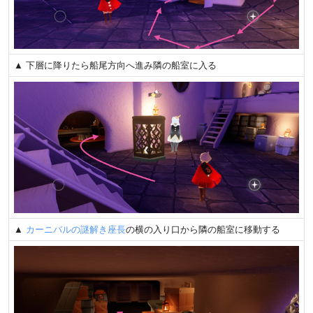
▲ 下層に降りたら船尾方向へ進み隣の船室に入る
▲
カーニバルの謎解き座長
の横の入り口から隣の船室に移動する