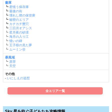
書庫
┗
君憶う保存庫
┗
最後の街
┗
壊れし燈の保管庫
┗
秘密のエリア
┗
カチカチ蟹穴
┗
三日月オアシス
┗
星月夜の砂漠
┗
海月の入り江
┗
憶いの碑
┗
王子様の見た夢
┗
ムーミン谷
暴風域
┗
原罪
┗
天空
その他
-
いにしえの追想
全エリア一覧
Sky 星を紡ぐ子どもたち攻略情報