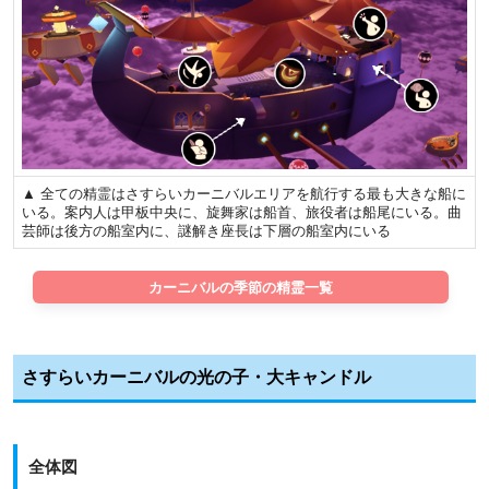
▲ 全ての精霊はさすらいカーニバルエリアを航行する最も大きな船に
いる。案内人は甲板中央に、旋舞家は船首、旅役者は船尾にいる。曲
芸師は後方の船室内に、謎解き座長は下層の船室内にいる
カーニバルの季節の精霊一覧
さすらいカーニバルの光の子・大キャンドル
全体図