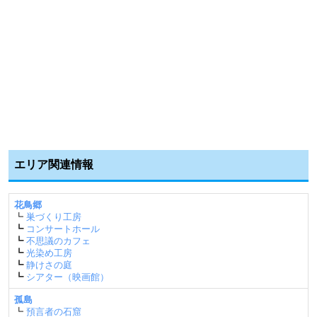
エリア関連情報
花鳥郷
┗
巣づくり工房
┗
コンサートホール
┗
不思議のカフェ
┗
光染め工房
┗
静けさの庭
┗
シアター（映画館）
孤島
┗
預言者の石窟