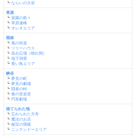
┗
ならいの大岩
草原
┗
楽園の島々
┗
草原連峰
┗
オレオエリア
雨林
┗
風の街道
┗
ツリーハウス
┗
高台広場（晴れ間）
┗
地下洞窟
┗
青い鳥エリア
峡谷
┗
夢見の町
┗
夢見の劇場
┗
隠者の峠
┗
奏の音楽堂
┗
円形劇場
捨てられた地
┗
忘れられた方舟
┗
魔法のお店
┗
秘宝の環礁
┗
ニンテンドーエリア