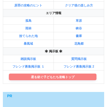
原罪の攻略のヒント
クリア後の楽しみ方
エリア情報
孤島
草原
雨林
峡谷
捨てられた地
書庫
暴風域
花鳥郷
掲示板
雑談掲示板
質問掲示板
フレンド募集掲示板 １
フレンド募集掲示板 2
星を紡ぐ子どもたち攻略トップ
PR