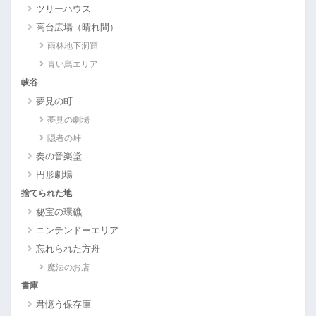
ツリーハウス
高台広場（晴れ間）
雨林地下洞窟
青い鳥エリア
峡谷
夢見の町
夢見の劇場
隠者の峠
奏の音楽堂
円形劇場
捨てられた地
秘宝の環礁
ニンテンドーエリア
忘れられた方舟
魔法のお店
書庫
君憶う保存庫