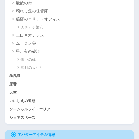
最後の街
壊れし燈の保管庫
秘密のエリア・オフィス
カチカチ蟹穴
三日月オアシス
ムーミン谷
星月夜の砂漠
憶いの碑
海月の入り江
暴風域
原罪
天空
いにしえの追想
ソーシャルライトエリア
シェアスペース
アバターアイテム情報