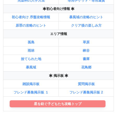
光染料の入手方法
専用チケット・専用通貨
初心者向け情報
初心者向け 序盤攻略情報
暴風域の攻略のヒント
原罪の攻略のヒント
クリア後の楽しみ方
エリア情報
孤島
草原
雨林
峡谷
捨てられた地
書庫
暴風域
花鳥郷
掲示板
雑談掲示板
質問掲示板
フレンド募集掲示板 １
フレンド募集掲示板 2
星を紡ぐ子どもたち攻略トップ