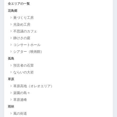
全エリアの一覧
花鳥郷
巣づくり工房
光染め工房
不思議のカフェ
静けさの庭
コンサートホール
シアター（映画館）
孤島
預言者の石窟
ならいの大岩
草原
草原高地（オレオエリア）
楽園の島々
草原連峰
雨林
風の街道