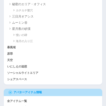
秘密のエリア・オフィス
カチカチ蟹穴
三日月オアシス
ムーミン谷
星月夜の砂漠
憶いの碑
海月の入り江
暴風域
原罪
天空
いにしえの追想
ソーシャルライトエリア
シェアスペース
アバターアイテム情報
全アイテム一覧