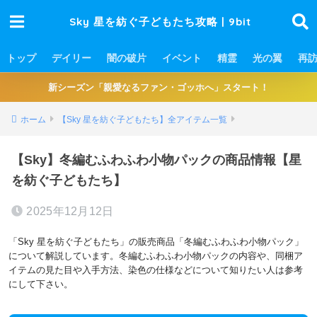
Sky 星を紡ぐ子どもたち攻略 | 9bit
トップ
デイリー
闇の破片
イベント
精霊
光の翼
再
新シーズン「親愛なるファン・ゴッホへ」スタート！
ホーム
【Sky 星を紡ぐ子どもたち】全アイテム一覧
【Sky】冬編むふわふわ小物パックの商品情報【星
を紡ぐ子どもたち】
2025年12月12日
「Sky 星を紡ぐ子どもたち」の販売商品「冬編むふわふわ小物パック」
について解説しています。冬編むふわふわ小物パックの内容や、同梱ア
イテムの見た目や入手方法、染色の仕様などについて知りたい人は参考
にして下さい。