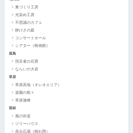
巣づくり工房
光染め工房
不思議のカフェ
静けさの庭
コンサートホール
シアター（映画館）
孤島
預言者の石窟
ならいの大岩
草原
草原高地（オレオエリア）
楽園の島々
草原連峰
雨林
風の街道
ツリーハウス
高台広場（晴れ間）