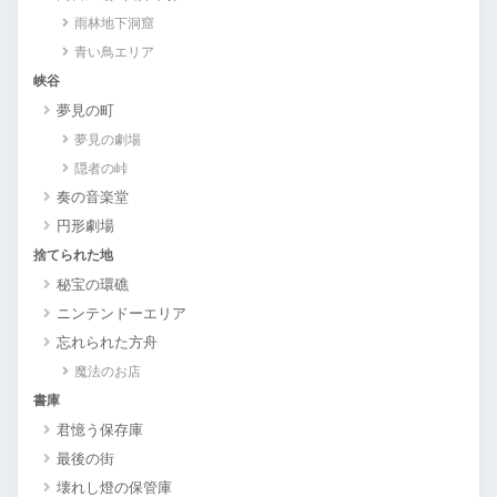
雨林地下洞窟
青い鳥エリア
峡谷
夢見の町
夢見の劇場
隠者の峠
奏の音楽堂
円形劇場
捨てられた地
秘宝の環礁
ニンテンドーエリア
忘れられた方舟
魔法のお店
書庫
君憶う保存庫
最後の街
壊れし燈の保管庫