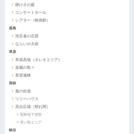
静けさの庭
コンサートホール
シアター（映画館）
孤島
預言者の石窟
ならいの大岩
草原
草原高地（オレオエリア）
楽園の島々
草原連峰
雨林
風の街道
ツリーハウス
高台広場（晴れ間）
雨林地下洞窟
青い鳥エリア
峡谷