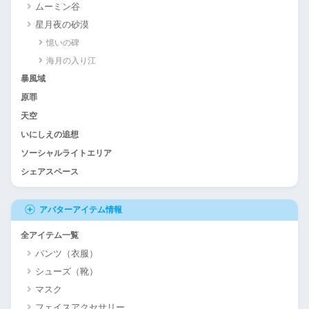
ムーミン谷
星月夜の砂漠
憶いの碑
海月の入り江
暴風域
原罪
天空
いにしえの追想
ソーシャルライトエリア
シェアスペース
アバターアイテム情報
全アイテム一覧
パンツ（衣服）
シューズ（靴）
マスク
フェイスアクセサリー