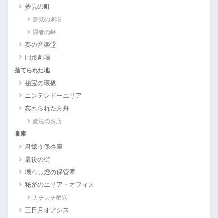
夢見の町
夢見の劇場
隠者の峠
奏の音楽堂
円形劇場
捨てられた地
秘宝の環礁
ニンテンドーエリア
忘れられた方舟
魔法のお店
書庫
君憶う保存庫
最後の街
壊れし燈の保管庫
秘密のエリア・オフィス
カチカチ蟹穴
三日月オアシス