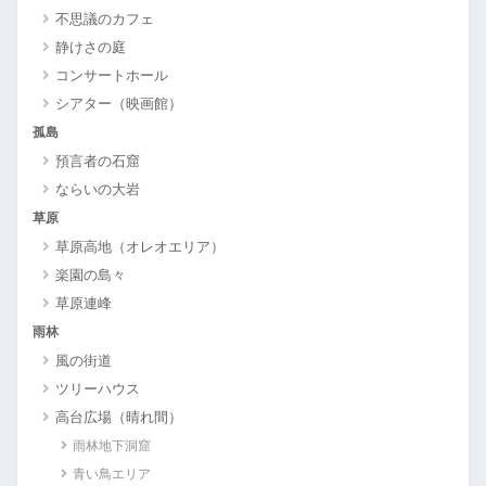
不思議のカフェ
静けさの庭
コンサートホール
シアター（映画館）
孤島
預言者の石窟
ならいの大岩
草原
草原高地（オレオエリア）
楽園の島々
草原連峰
雨林
風の街道
ツリーハウス
高台広場（晴れ間）
雨林地下洞窟
青い鳥エリア