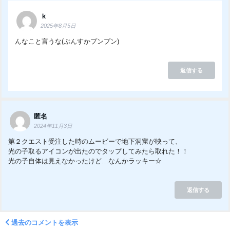
ｋ
2025年8月5日
んなこと言うな(ぷんすかプンプン)
返信する
匿名
2024年11月3日
第２クエスト受注した時のムービーで地下洞窟が映って、
光の子取るアイコンが出たのでタップしてみたら取れた！！
光の子自体は見えなかったけど…なんかラッキー☆
返信する
過去のコメントを表示