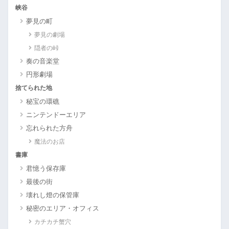
峡谷
夢見の町
夢見の劇場
隠者の峠
奏の音楽堂
円形劇場
捨てられた地
秘宝の環礁
ニンテンドーエリア
忘れられた方舟
魔法のお店
書庫
君憶う保存庫
最後の街
壊れし燈の保管庫
秘密のエリア・オフィス
カチカチ蟹穴