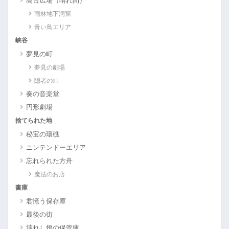
高台広場（晴れ間）
雨林地下洞窟
青い鳥エリア
峡谷
夢見の町
夢見の劇場
隠者の峠
奏の音楽堂
円形劇場
捨てられた地
秘宝の環礁
ニンテンドーエリア
忘れられた方舟
魔法のお店
書庫
君憶う保存庫
最後の街
壊れし燈の保管庫