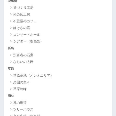
花鳥郷
巣づくり工房
光染め工房
不思議のカフェ
静けさの庭
コンサートホール
シアター（映画館）
孤島
預言者の石窟
ならいの大岩
草原
草原高地（オレオエリア）
楽園の島々
草原連峰
雨林
風の街道
ツリーハウス