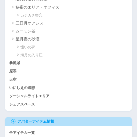
秘密のエリア・オフィス
カチカチ蟹穴
三日月オアシス
ムーミン谷
星月夜の砂漠
憶いの碑
海月の入り江
暴風域
原罪
天空
いにしえの追想
ソーシャルライトエリア
シェアスペース
アバターアイテム情報
全アイテム一覧