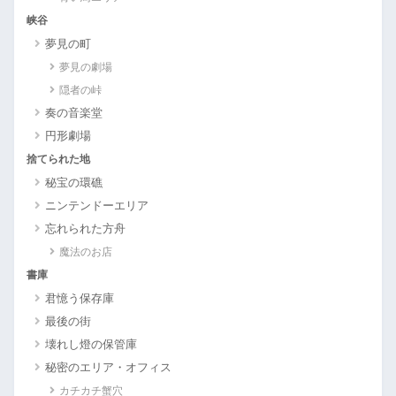
峡谷
夢見の町
夢見の劇場
隠者の峠
奏の音楽堂
円形劇場
捨てられた地
秘宝の環礁
ニンテンドーエリア
忘れられた方舟
魔法のお店
書庫
君憶う保存庫
最後の街
壊れし燈の保管庫
秘密のエリア・オフィス
カチカチ蟹穴