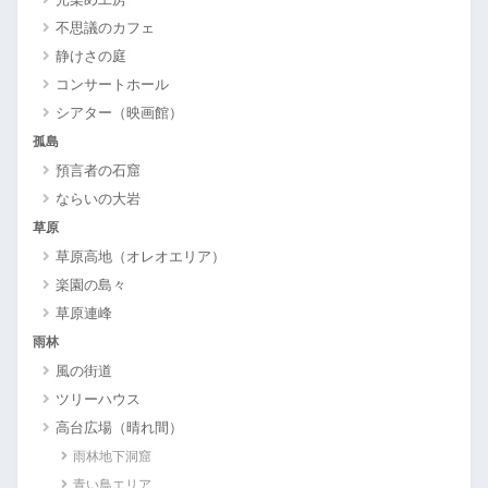
不思議のカフェ
静けさの庭
コンサートホール
シアター（映画館）
孤島
預言者の石窟
ならいの大岩
草原
草原高地（オレオエリア）
楽園の島々
草原連峰
雨林
風の街道
ツリーハウス
高台広場（晴れ間）
雨林地下洞窟
青い鳥エリア