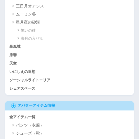
三日月オアシス
ムーミン谷
星月夜の砂漠
憶いの碑
海月の入り江
暴風域
原罪
天空
いにしえの追想
ソーシャルライトエリア
シェアスペース
アバターアイテム情報
全アイテム一覧
パンツ（衣服）
シューズ（靴）