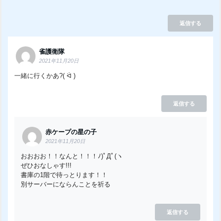
返信する
雀護衛隊
2021年11月20日
一緒に行くかあ?( ᐛ )
返信する
赤ケープの星の子
2021年11月20日
おおおお！！なんと！！！ﾉ)ﾟДﾟ(ヽ
ぜひおなしゃす!!!
書庫の1階で待っとります！！
別サーバーにならんことを祈る
返信する