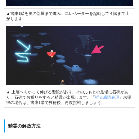
▲書庫1階を奥の部屋まで進み、エレベーターを起動して４階まで上
がります
▲ 上層へ向かって伸びる階段があり、
そのふもとの足場に石碑があ
り、石碑でお祈りをすると精霊が出現します。「
祈る感情表現
」未獲
得の場合は、書庫1階で獲得後、再度挑戦しましょう。
精霊の解放方法