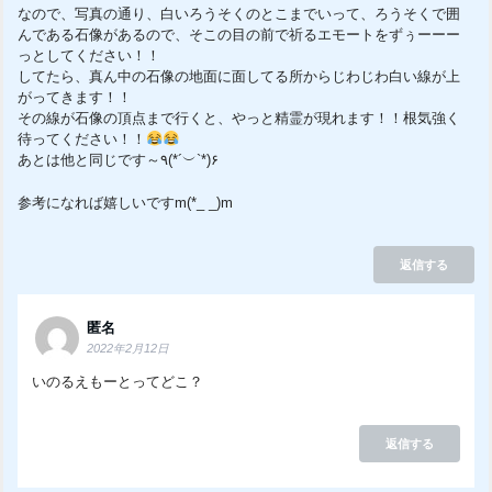
なので、写真の通り、白いろうそくのとこまでいって、ろうそくで囲
んである石像があるので、そこの目の前で祈るエモートをずぅーーー
っとしてください！！
してたら、真ん中の石像の地面に面してる所からじわじわ白い線が上
がってきます！！
その線が石像の頂点まで行くと、やっと精霊が現れます！！根気強く
待ってください！！
あとは他と同じです～٩(*´︶`*)۶
参考になれば嬉しいですm(*_ _)m
返信する
匿名
2022年2月12日
いのるえもーとってどこ？
返信する