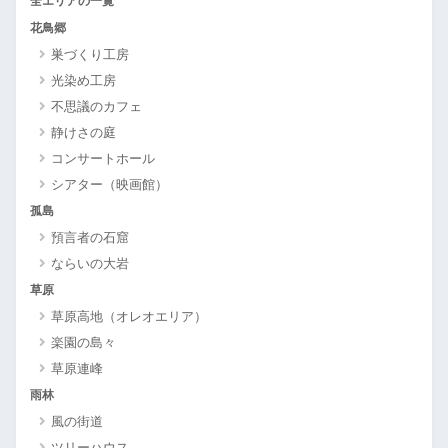
全エリアの一覧
花鳥郷
巣づくり工房
光染め工房
不思議のカフェ
静けさの庭
コンサートホール
シアター（映画館）
孤島
預言者の石窟
ならいの大岩
草原
草原高地（オレオエリア）
楽園の島々
草原連峰
雨林
風の街道
ツリーハウス