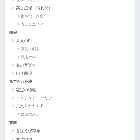
高台広場（晴れ間）
雨林地下洞窟
青い鳥エリア
峡谷
夢見の町
夢見の劇場
隠者の峠
奏の音楽堂
円形劇場
捨てられた地
秘宝の環礁
ニンテンドーエリア
忘れられた方舟
魔法のお店
書庫
君憶う保存庫
最後の街