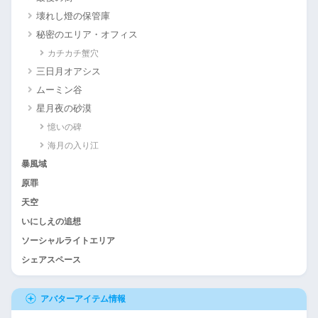
壊れし燈の保管庫
秘密のエリア・オフィス
カチカチ蟹穴
三日月オアシス
ムーミン谷
星月夜の砂漠
憶いの碑
海月の入り江
暴風域
原罪
天空
いにしえの追想
ソーシャルライトエリア
シェアスペース
アバターアイテム情報