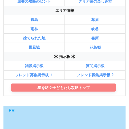
原罪の攻略のヒント
クリア後の楽しみ方
エリア情報
孤島
草原
雨林
峡谷
捨てられた地
書庫
暴風域
花鳥郷
掲示板
雑談掲示板
質問掲示板
フレンド募集掲示板 １
フレンド募集掲示板 2
星を紡ぐ子どもたち攻略トップ
PR