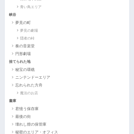
青い鳥エリア
峡谷
夢見の町
夢見の劇場
隠者の峠
奏の音楽堂
円形劇場
捨てられた地
秘宝の環礁
ニンテンドーエリア
忘れられた方舟
魔法のお店
書庫
君憶う保存庫
最後の街
壊れし燈の保管庫
秘密のエリア・オフィス