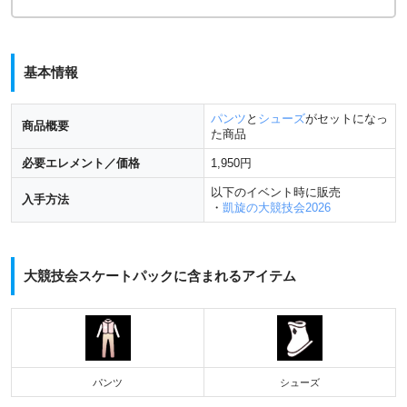
基本情報
パンツ
と
シューズ
がセットになっ
商品概要
た商品
必要エレメント／価格
1,950円
以下のイベント時に販売
入手方法
・
凱旋の大競技会2026
大競技会スケートパックに含まれるアイテム
パンツ
シューズ