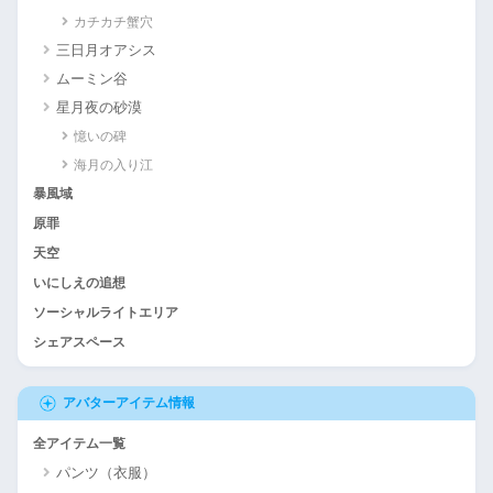
カチカチ蟹穴
三日月オアシス
ムーミン谷
星月夜の砂漠
憶いの碑
海月の入り江
暴風域
原罪
天空
いにしえの追想
ソーシャルライトエリア
シェアスペース
アバターアイテム情報
全アイテム一覧
パンツ（衣服）