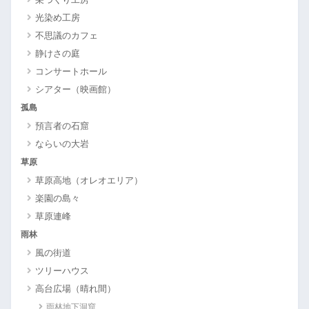
光染め工房
不思議のカフェ
静けさの庭
コンサートホール
シアター（映画館）
孤島
預言者の石窟
ならいの大岩
草原
草原高地（オレオエリア）
楽園の島々
草原連峰
雨林
風の街道
ツリーハウス
高台広場（晴れ間）
雨林地下洞窟