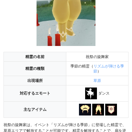
精霊の名前
祝祭の旋舞家
季節の精霊（
リズムが弾ける季
精霊の種類
節
）
出現場所
草原
ダンス
対応するエモート
主なアイテム
祝祭の旋舞家は、イベント「リズムが弾ける季節」に登場した精霊で、
草原エリアで解放することが可能です。精霊を解放することで、扇を逆