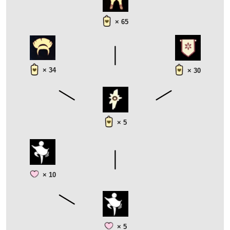
× 65
× 34
× 30
× 5
× 10
× 5