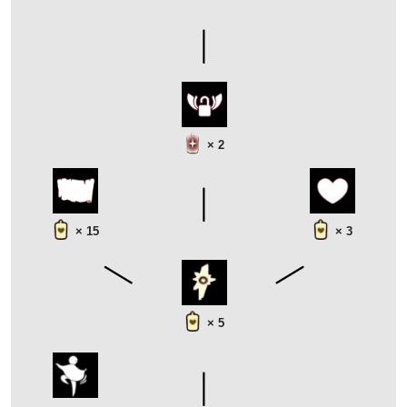
× 2
× 15
× 3
× 5