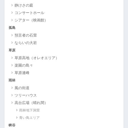
静けさの庭
コンサートホール
シアター（映画館）
孤島
預言者の石窟
ならいの大岩
草原
草原高地（オレオエリア）
楽園の島々
草原連峰
雨林
風の街道
ツリーハウス
高台広場（晴れ間）
雨林地下洞窟
青い鳥エリア
峡谷