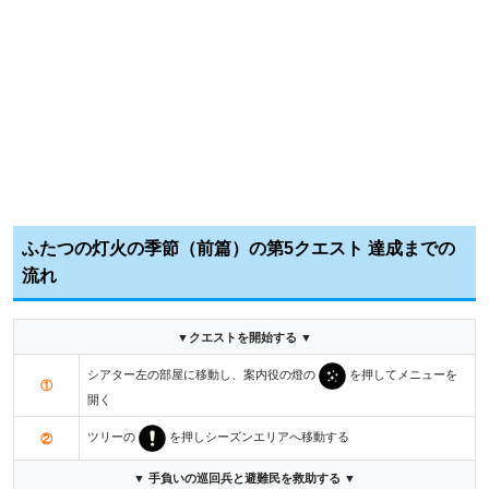
ふたつの灯火の季節（前篇）の第5クエスト 達成までの
流れ
▼クエストを開始する ▼
シアター左の部屋に移動し、案内役の燈の
を押してメニューを
①
開く
ツリーの
を押しシーズンエリアへ移動する
②
▼ 手負いの巡回兵と避難民を救助する ▼