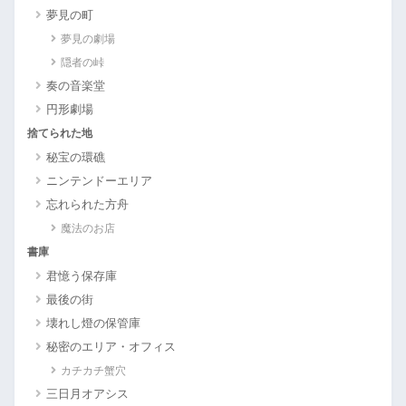
夢見の町
夢見の劇場
隠者の峠
奏の音楽堂
円形劇場
捨てられた地
秘宝の環礁
ニンテンドーエリア
忘れられた方舟
魔法のお店
書庫
君憶う保存庫
最後の街
壊れし燈の保管庫
秘密のエリア・オフィス
カチカチ蟹穴
三日月オアシス