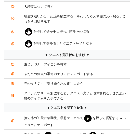
③
大精霊について行く
精霊を追いかけ、記憶を解放する。終わったら大精霊の元へ戻る。こ
④
れを４回繰り返す
を押して燈を手に持ち、階段をのぼる
⑤
を押して燈を置くとクエスト完了となる
⑥
▼ クエスト完了後のおまけ ▼
⑦
燈に近づき、アイコンを押す
⑧
ふたつの灯火の季節のエリアにテレポートする
⑨
光のマナティ（寄り添うお友達）に会う
アイテムツリーを解放すると、クエスト完了と表示される。また思い
⑩
出のアイテムを入手できる
▼クエストを完了させる ▼
捨て地の神殿に移動後、瞑想サークルで
を押して瞑想する → シ
⑪
アターにテレポート