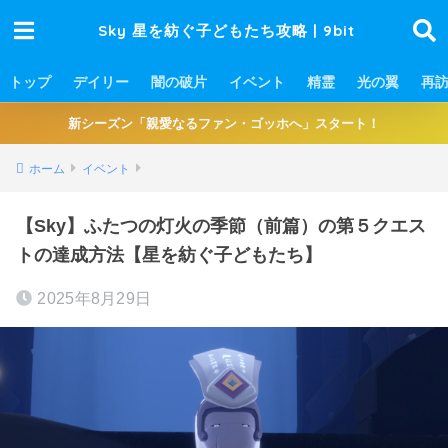
Sky 星を紡ぐ子どもたち攻略 | 9bit
トップ
デイリー
闇の破片
イベント
精霊
光の翼
再
新シーズン「親愛なるファン・ゴッホへ」スタート！
ホーム
イベント
【Sky】ふたつの灯火の季節（前篇）の第５クエス
トの達成方法【星を紡ぐ子どもたち】
2025年8月29日