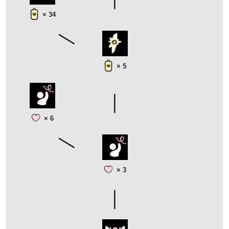
× 34
× 5
× 6
× 3