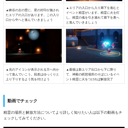
▲エリアの入口から入り廊下を進むと
▲峡谷の左の壁に、星の封印が施され
イベント精霊がいます。精霊に火を灯
たエリアの入口があります。この入り
し、精霊の魂を引き連れて廊下を奥へ
口から中へと進んでいきましょう
と進んでいきましょう
▲光のアイコンが表示される方へ向か
▲最後は新エリア出口から下に降り
って進んでいこう。段差はゆっくりと
て、神殿の瞑想場所のそばにいるイベ
上り下りするよう気を付けよう
ント精霊に火をつければ解放完了
動画でチェック
精霊の場所と解放方法についてより詳しく知りたい人は以下の動画もチ
ェックしてみてください。