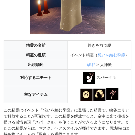
精霊の名前
煌きを放つ親
精霊の種類
イベント精霊（
想いを編む季節
）
出現場所
峡谷
> 大神殿
スパークル
対応するエモート
主なアイテム
この精霊はイベント「想いを編む季節」に登場した精霊で、峡谷エリア
で解放することが可能です。この精霊を解放すると、空中に光で模様を
描ける感情表現「スパークル」を使うことができるようになります。ま
たこの精霊からは、マスク、ヘアスタイルが獲得できます。再訪時には
持ち物アイテムの「風車」を獲得できます。