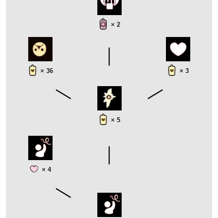
× 2
× 36
× 3
× 5
× 4