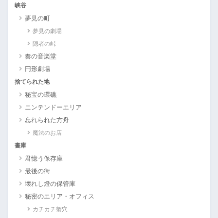
峡谷
夢見の町
夢見の劇場
隠者の峠
奏の音楽堂
円形劇場
捨てられた地
秘宝の環礁
ニンテンドーエリア
忘れられた方舟
魔法のお店
書庫
君憶う保存庫
最後の街
壊れし燈の保管庫
秘密のエリア・オフィス
カチカチ蟹穴