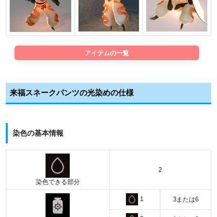
アイテムの一覧
来福スネークパンツの光染めの仕様
染色の基本情報
2
染色できる部分
1
3または6