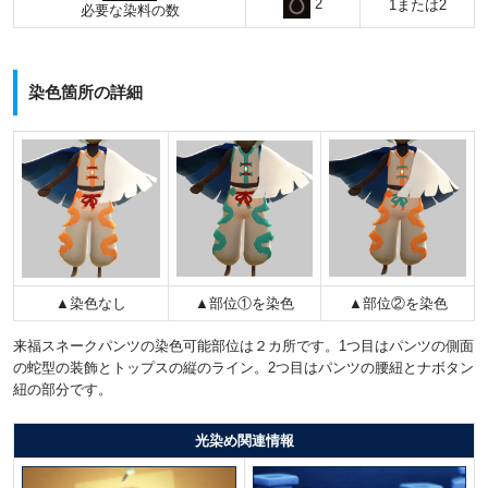
2
1または2
必要な染料の数
染色箇所の詳細
▲染色なし
▲部位①を染色
▲部位②を染色
来福スネークパンツの染色可能部位は２カ所です。1つ目はパンツの側面
の蛇型の装飾とトップスの縦のライン。2つ目はパンツの腰紐とナボタン
紐の部分です。
光染め関連情報