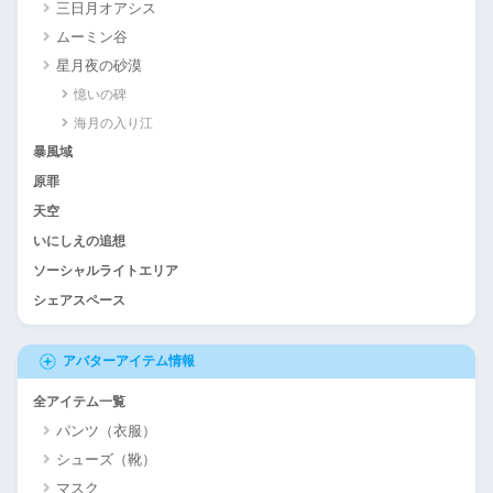
三日月オアシス
ムーミン谷
星月夜の砂漠
憶いの碑
海月の入り江
暴風域
原罪
天空
いにしえの追想
ソーシャルライトエリア
シェアスペース
アバターアイテム情報
全アイテム一覧
パンツ（衣服）
シューズ（靴）
マスク