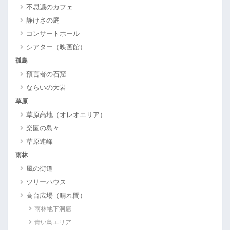
不思議のカフェ
静けさの庭
コンサートホール
シアター（映画館）
孤島
預言者の石窟
ならいの大岩
草原
草原高地（オレオエリア）
楽園の島々
草原連峰
雨林
風の街道
ツリーハウス
高台広場（晴れ間）
雨林地下洞窟
青い鳥エリア