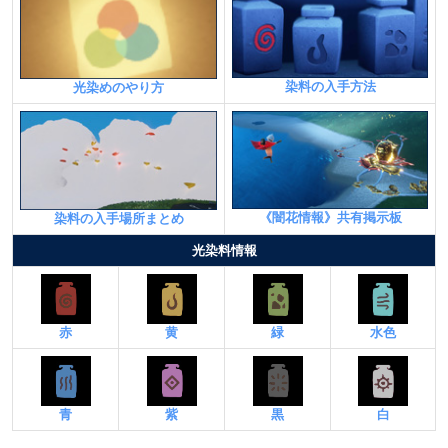
染料の入手方法
光染めのやり方
《闇花情報》共有掲示板
染料の入手場所まとめ
光染料情報
赤
黄
緑
水色
青
紫
黒
白