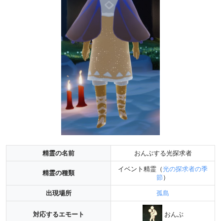
精霊の名前
おんぶする光探求者
イベント精霊（
光の探求者の季
精霊の種類
節
）
出現場所
孤島
おんぶ
対応するエモート