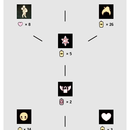
× 8
× 26
× 5
× 2
× 24
× 3