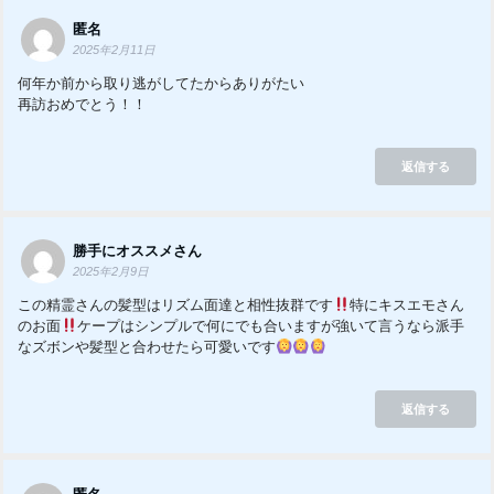
匿名
2025年2月11日
何年か前から取り逃がしてたからありがたい
再訪おめでとう！！
返信する
勝手にオススメさん
2025年2月9日
この精霊さんの髪型はリズム面達と相性抜群です
特にキスエモさん
のお面
ケープはシンプルで何にでも合いますが強いて言うなら派手
なズボンや髪型と合わせたら可愛いです
返信する