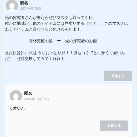
匿名
2024年5月8日
光の探究者さんが来たらぜひマスクも取ってくれ、
確かに地味だし他のアイテムには見劣りするけどさ、、このマスクは
あるアイテムと合わせると化けるんだよ！
雨林究極の髪
光の探究者のお面
見た目は(◜ᴗ◝ )のようなおっとり顔！！肌も白くてとにかく可愛いん
だ！ ぜひ交換してみてくれれ！
返信する
匿名
2024年10月18日
天才やん
返信する