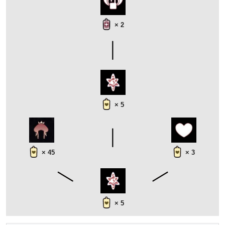
× 2
× 5
× 45
× 3
× 5