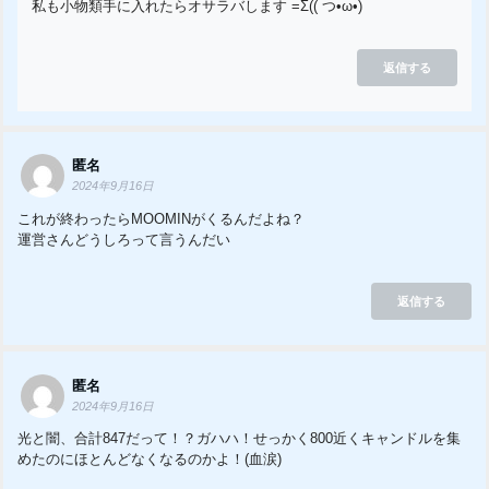
私も小物類手に入れたらオサラバします =Σ(( つ•̀ω•́)
返信する
匿名
2024年9月16日
これが終わったらMOOMINがくるんだよね？
運営さんどうしろって言うんだい
返信する
匿名
2024年9月16日
光と闇、合計847だって！？ガハハ！せっかく800近くキャンドルを集
めたのにほとんどなくなるのかよ！(血涙)