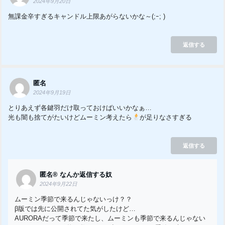
2024年9月20日
無課金辛すぎるキャンドル上限あがらないかな～(;ｰ; )
返信する
匿名
2024年9月19日
とりあえず各鍵羽だけ取っておけばいいかなぁ…
光も闇も捨てがたいけどムーミン考えたら
が足りなさすぎる
返信する
匿名®️ なんか返信する奴
2024年9月22日
ムーミン季節で来るんじゃないっけ？？
β版では先に公開されてた気がしたけど…
AURORAだって季節で来たし、ムーミンも季節で来るんじゃない