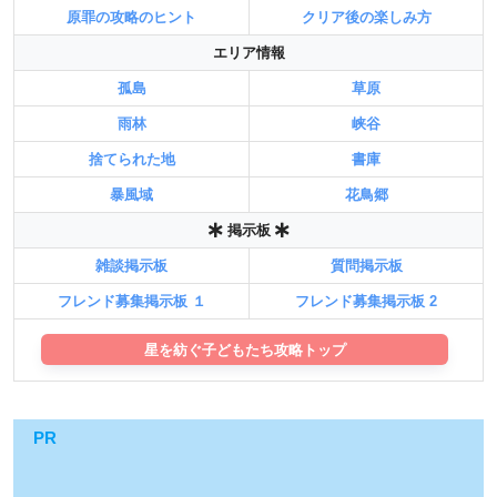
原罪の攻略のヒント
クリア後の楽しみ方
エリア情報
孤島
草原
雨林
峡谷
捨てられた地
書庫
暴風域
花鳥郷
掲示板
雑談掲示板
質問掲示板
フレンド募集掲示板 １
フレンド募集掲示板 2
星を紡ぐ子どもたち攻略トップ
PR