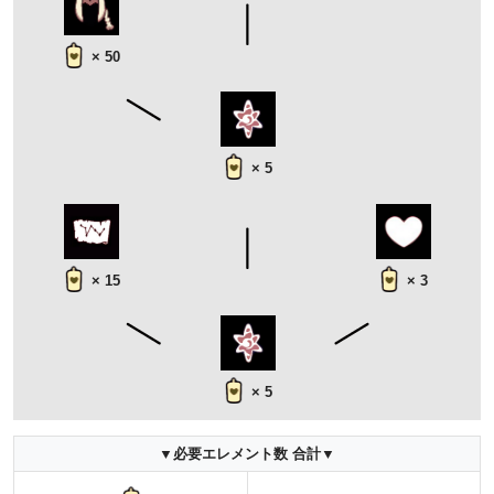
× 50
× 5
× 15
× 3
× 5
▼必要エレメント数 合計▼