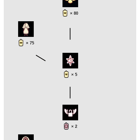
× 80
× 75
× 5
× 2