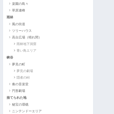
楽園の島々
草原連峰
雨林
風の街道
ツリーハウス
高台広場（晴れ間）
雨林地下洞窟
青い鳥エリア
峡谷
夢見の町
夢見の劇場
隠者の峠
奏の音楽堂
円形劇場
捨てられた地
秘宝の環礁
ニンテンドーエリア