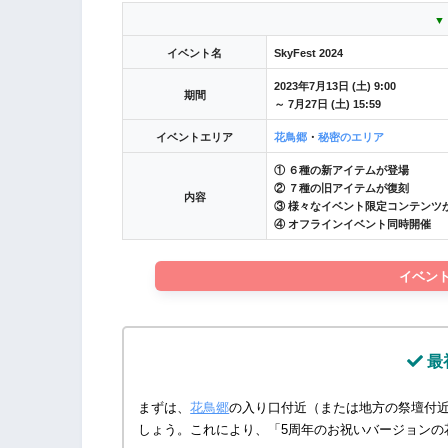
▼
イベント名
SkyFest 2024
2023年7月13日 (土) 9:00
期間
～ 7月27日 (土) 15:59
イベントエリア
花鳥郷
・
秘密のエリア
① ６種の新アイテムが登場
② ７種の旧アイテムが復刻
内容
③ 様々なイベント限定コンテンツ
④ オフラインイベント同時開催
イベン
最
まずは、
花鳥郷
の入り口付近（または地方の祭壇付
しょう。これにより、「5周年のお祝いバージョンの