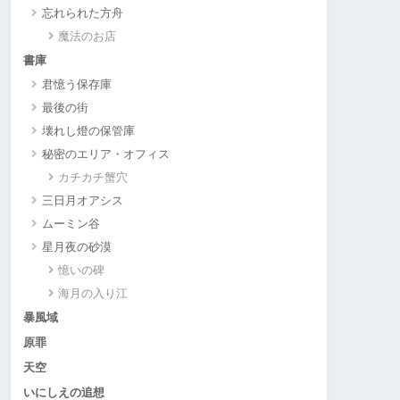
忘れられた方舟
魔法のお店
書庫
君憶う保存庫
最後の街
壊れし燈の保管庫
秘密のエリア・オフィス
カチカチ蟹穴
三日月オアシス
ムーミン谷
星月夜の砂漠
憶いの碑
海月の入り江
暴風域
原罪
天空
いにしえの追想