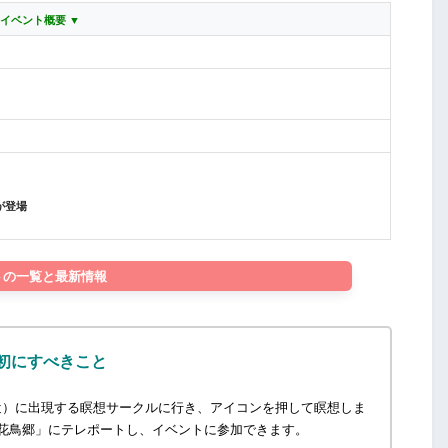
 イベ
ント概要 ▼
が登場
トの一覧と最新情報
初にすべきこと
近）に出現する瞑想サークルに行き、アイコンを押して瞑想しま
花鳥郷」にテレポートし、イベントに参加できます。