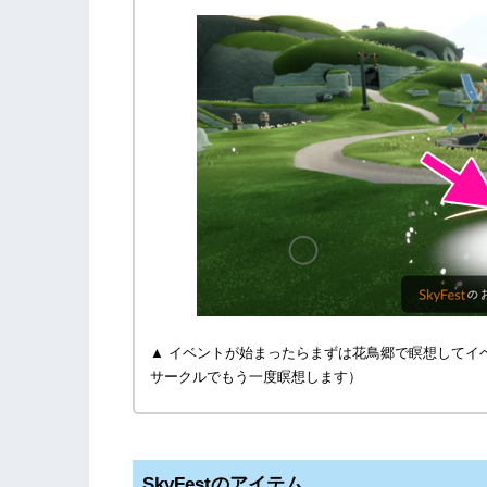
▲ イベントが始まったらまずは花鳥郷で瞑想してイ
サークルでもう一度瞑想します）
SkyFestのアイテム