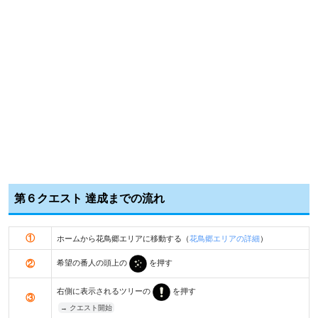
第６クエスト 達成までの流れ
①
ホームから花鳥郷エリアに移動する（
花鳥郷エリアの詳細
）
②
希望の番人の頭上の
を押す
右側に表示されるツリーの
を押す
③
→ クエスト開始