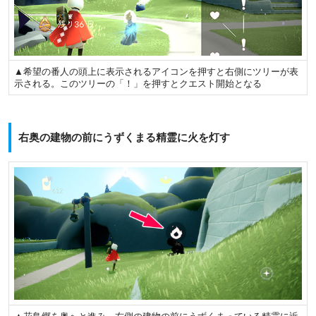
▲希望の番人の頭上に表示されるアイコンを押すと右側にツリーが表
示される。このツリーの「！」を押すとクエスト開始となる
右奥の建物の前にうずくまる精霊に火を灯す