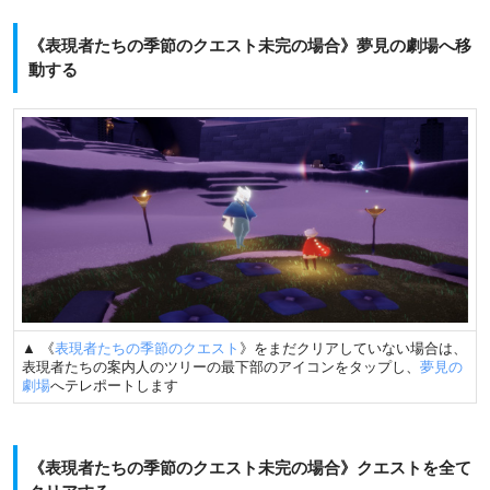
《表現者たちの季節のクエスト未完の場合》夢見の劇場へ移
動する
▲
《
表現者たちの季節のクエスト
》をまだクリアしていない場合は、
表現者たちの案内人のツリーの最下部のアイコンをタップし、
夢見の
劇場
へテレポートします
《表現者たちの季節のクエスト未完の場合》クエストを全て