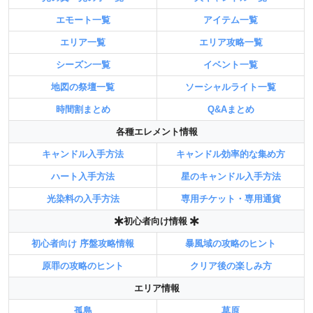
エモート一覧
アイテム一覧
エリア一覧
エリア攻略一覧
シーズン一覧
イベント一覧
地図の祭壇一覧
ソーシャルライト一覧
時間割まとめ
Q&Aまとめ
各種エレメント情報
キャンドル入手方法
キャンドル効率的な集め方
ハート入手方法
星のキャンドル入手方法
光染料の入手方法
専用チケット・専用通貨
初心者向け情報
初心者向け 序盤攻略情報
暴風域の攻略のヒント
原罪の攻略のヒント
クリア後の楽しみ方
エリア情報
孤島
草原