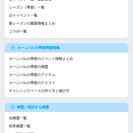
シーズン（季節）一覧
日々イベント一覧
新シーズンの最新情報まとめ
コラボ一覧
カーニバルの季節関連情報
カーニバルの季節のイベント情報まとめ
カーニバルの季節の精霊
カーニバルの季節のアイテム
カーニバルの季節のクエスト
チャレンジスペースの作り方と遊び方
精霊／再訪する精霊
全精霊一覧
恒常精霊一覧