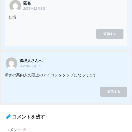
匿名
2023年12月8日
仕様
返信する
管理人さんへ
2023年12月5日
瞬きの案内人の頭上のアイコンをタップになってます
返信する
コメントを残す
コメント
※