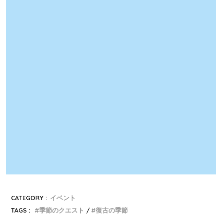
CATEGORY :
イベント
TAGS :
季節のクエスト
復古の季節