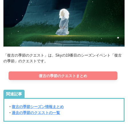
「復古の季節のクエスト」は、Skyの19番目のシーズンイベント「復古
の季節」のクエストです。
復古の季節のクエストまとめ
関連記事
・
復古の季節シーズン情報まとめ
・
過去の季節のクエストの一覧