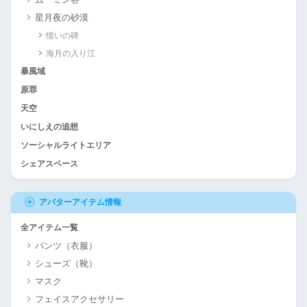
星月夜の砂漠
憶いの碑
海月の入り江
暴風域
原罪
天空
いにしえの追想
ソーシャルライトエリア
シェアスペース
アバターアイテム情報
全アイテム一覧
パンツ（衣服）
シューズ（靴）
マスク
フェイスアクセサリー