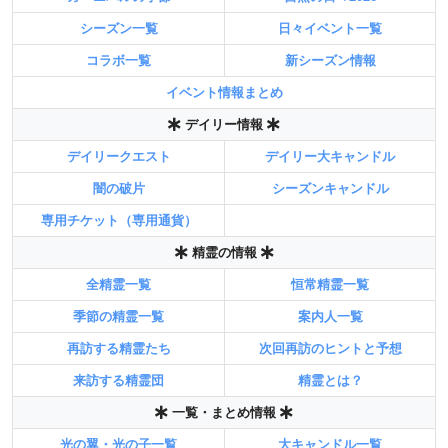
シーズン一覧
日々イベント一覧
コラボ一覧
新シーズン情報
イベント情報まとめ
デイリー情報
デイリークエスト
デイリー大キャンドル
闇の破片
シーズンキャンドル
専用チケット（専用通貨）
精霊の情報
全精霊一覧
恒常精霊一覧
季節の精霊一覧
案内人一覧
再訪する精霊たち
次回再訪のヒントと予想
来訪する精霊団
精霊とは？
一覧・まとめ情報
光の翼・光の子一覧
大キャンドル一覧