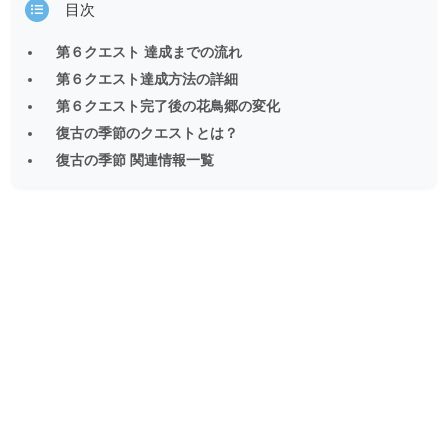
目次
第６クエスト 達成までの流れ
第６クエスト達成方法の詳細
第６クエスト完了後の花鳥郷の変化
復古の季節のクエストとは？
復古の季節 関連情報一覧