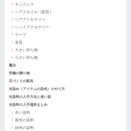
ネックレス
ヘアスタイル（髪型）
ヘアアクセサリー
ヘッドアクセサリー
ケープ
楽器
大きい持ち物
小さい持ち物
魔法
究極の贈り物
石づくりの家具
光染め（アイテムの染色）のやり方
光染料の入手方法と使い道
光染料の入手場所まとめ
赤い染料
黄色の染料
緑色の染料