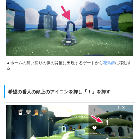
▲ホームの舞い戻りの像の背後に出現するゲートから
花鳥郷
に移動す
る
希望の番人の頭上のアイコンを押し「！」を押す