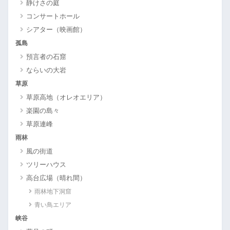
静けさの庭
コンサートホール
シアター（映画館）
孤島
預言者の石窟
ならいの大岩
草原
草原高地（オレオエリア）
楽園の島々
草原連峰
雨林
風の街道
ツリーハウス
高台広場（晴れ間）
雨林地下洞窟
青い鳥エリア
峡谷