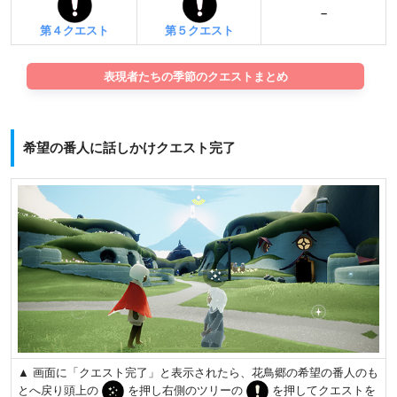
–
第４クエスト
第５クエスト
表現者たちの季節のクエストまとめ
希望の番人に話しかけクエスト完了
▲ 画面に「クエスト完了」と表示されたら、花鳥郷の希望の番人のも
とへ戻り頭上の
を押し右側のツリーの
を押してクエストを