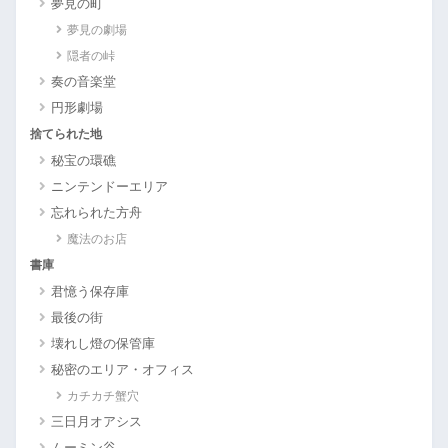
夢見の町
夢見の劇場
隠者の峠
奏の音楽堂
円形劇場
捨てられた地
秘宝の環礁
ニンテンドーエリア
忘れられた方舟
魔法のお店
書庫
君憶う保存庫
最後の街
壊れし燈の保管庫
秘密のエリア・オフィス
カチカチ蟹穴
三日月オアシス
ムーミン谷