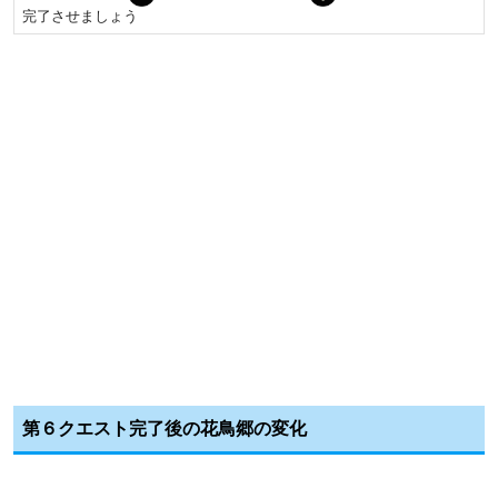
完了させましょう
第６クエスト完了後の花鳥郷の変化