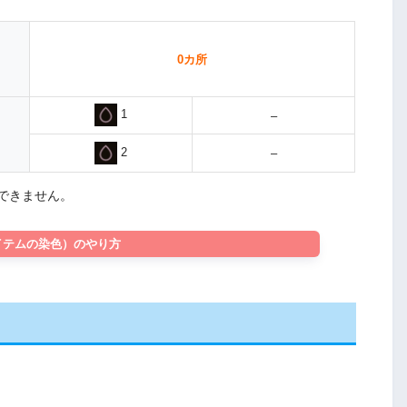
0カ所
1
–
2
–
できません。
イテムの染色）のやり方