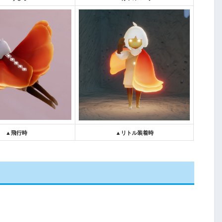
▲飛行時
▲リトル装着時