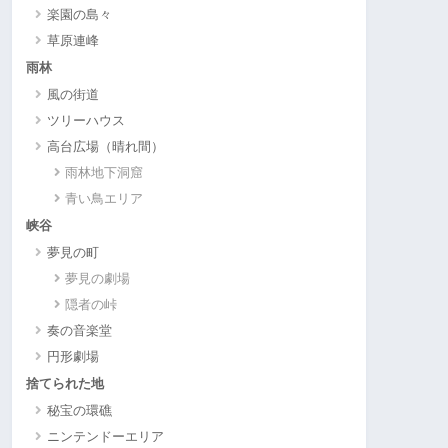
楽園の島々
草原連峰
雨林
風の街道
ツリーハウス
高台広場（晴れ間）
雨林地下洞窟
青い鳥エリア
峡谷
夢見の町
夢見の劇場
隠者の峠
奏の音楽堂
円形劇場
捨てられた地
秘宝の環礁
ニンテンドーエリア