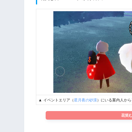
▲ イベントエリア（
星月夜の砂漠
）にいる案内人から
花笑む