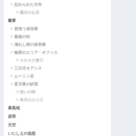
忘れられた方舟
魔法のお店
書庫
君憶う保存庫
最後の街
壊れし燈の保管庫
秘密のエリア・オフィス
カチカチ蟹穴
三日月オアシス
ムーミン谷
星月夜の砂漠
憶いの碑
海月の入り江
暴風域
原罪
天空
いにしえの追想