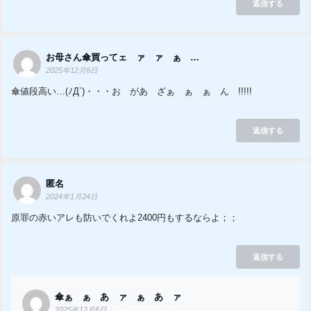
返信する
お母さん傘買ってェ゙ァ゙ァ゙ぁ゙…
2025年12月6日
傘値段高い…(ﾉД`)・・・お゙があ゙ざぁ゙ぁ゙ぁ゙ん゙!!!!!
返信する
匿名
2024年1月24日
原罪の赤いアレも防いでくれよ2400円もするならよ；；
返信する
傘ぁ゙ぁ゙あ゙ァ゙ぁ゙あ゙ァ゙
2025年12月6日