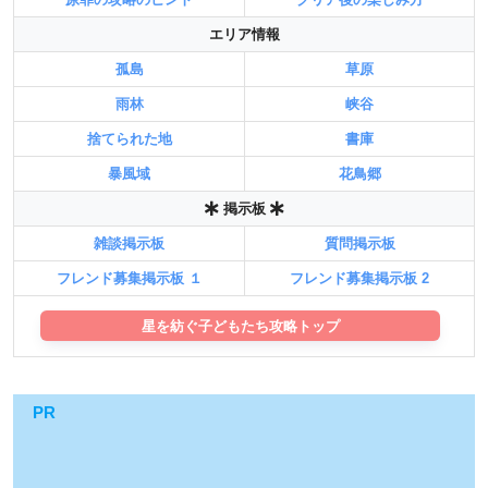
エリア情報
孤島
草原
雨林
峡谷
捨てられた地
書庫
暴風域
花鳥郷
掲示板
雑談掲示板
質問掲示板
フレンド募集掲示板 １
フレンド募集掲示板 2
星を紡ぐ子どもたち攻略トップ
PR