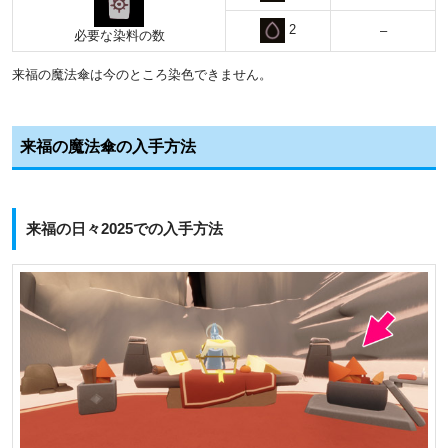
2
–
必要な染料の数
来福の魔法傘は今のところ染色できません。
来福の魔法傘の入手方法
来福の日々2025での入手方法