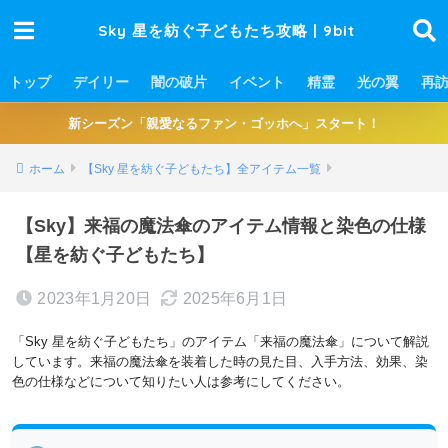
Sky 星を紡ぐ子どもたち攻略 | 9bit
トップ
デイリー
闇の破片
イベント
精霊
光の翼
再
新シーズン「親愛なるファン・ゴッホへ」スタート！
ホーム
【Sky 星を紡ぐ子どもたち】全アイテム一覧
【Sky】来福の魔法傘のアイテム情報と染色の仕様
【星を紡ぐ子どもたち】
2023年1月20日
2025年6月1日
「Sky 星を紡ぐ子どもたち」のアイテム「来福の魔法傘」について解説
しています。来福の魔法傘を装着した時の見た目、入手方法、効果、染
色の仕様などについて知りたい人は参考にしてください。