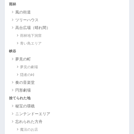
雨林
風の街道
ツリーハウス
高台広場（晴れ間）
雨林地下洞窟
青い鳥エリア
峡谷
夢見の町
夢見の劇場
隠者の峠
奏の音楽堂
円形劇場
捨てられた地
秘宝の環礁
ニンテンドーエリア
忘れられた方舟
魔法のお店