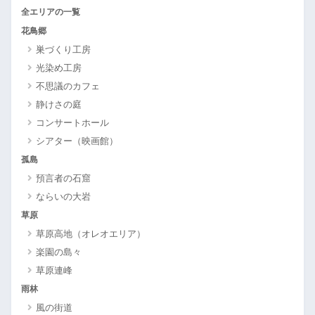
全エリアの一覧
花鳥郷
巣づくり工房
光染め工房
不思議のカフェ
静けさの庭
コンサートホール
シアター（映画館）
孤島
預言者の石窟
ならいの大岩
草原
草原高地（オレオエリア）
楽園の島々
草原連峰
雨林
風の街道