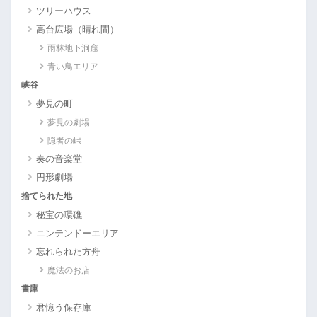
ツリーハウス
高台広場（晴れ間）
雨林地下洞窟
青い鳥エリア
峡谷
夢見の町
夢見の劇場
隠者の峠
奏の音楽堂
円形劇場
捨てられた地
秘宝の環礁
ニンテンドーエリア
忘れられた方舟
魔法のお店
書庫
君憶う保存庫