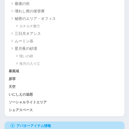
最後の街
壊れし燈の保管庫
秘密のエリア・オフィス
カチカチ蟹穴
三日月オアシス
ムーミン谷
星月夜の砂漠
憶いの碑
海月の入り江
暴風域
原罪
天空
いにしえの追想
ソーシャルライトエリア
シェアスペース
アバターアイテム情報