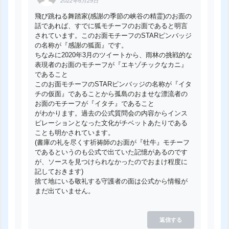
2022年6月29日
飛び跳ねる舞踏家(感謝の季節の峡谷の精霊)のお面の
話であれば、すでに狐モチーフのお面であると明言
されています。このお面モチーフのSTARピンバッジ
の名称が『感謝の狐面』です。
ちなみに2020年3月のツイートから、雨林の挑戦的な
表現者のお面のモチーフが『エキゾチックなカニ』
であること
このお面モチーフのSTARピンバッジの名称が『イタ
チの仮面』であることから孤島のおませな漂流者の
お面のモチーフが『イタチ』であること
がわかります。過去の公式質問会の内容からインス
ピレーションとなった文化がチベットあたりである
ことも明かされています。
(書庫の礼を尽くす祈祷師のお面が『牡牛』モチーフ
であるというのも公式で出ていた記憶があるのです
が、ソースを見つけられなかったのでおまけ程度に
記しておきます)
捨て地にいる敬礼する守護者の面は公式から情報が
まだ出ていません。
返信する