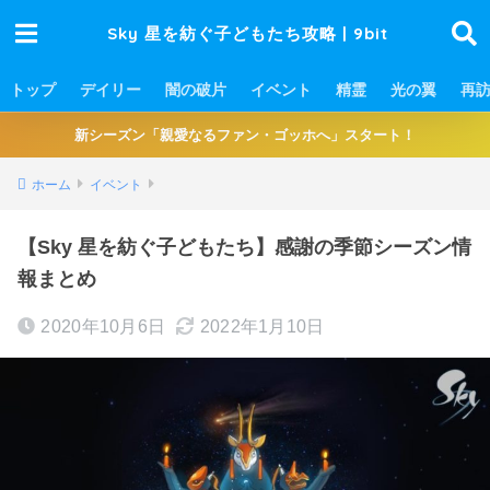
Sky 星を紡ぐ子どもたち攻略 | 9bit
トップ
デイリー
闇の破片
イベント
精霊
光の翼
再
新シーズン「親愛なるファン・ゴッホへ」スタート！
ホーム
イベント
【Sky 星を紡ぐ子どもたち】感謝の季節シーズン情
報まとめ
2020年10月6日
2022年1月10日