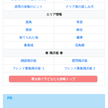
原罪の攻略のヒント
クリア後の楽しみ方
エリア情報
孤島
草原
雨林
峡谷
捨てられた地
書庫
暴風域
花鳥郷
掲示板
雑談掲示板
質問掲示板
フレンド募集掲示板 １
フレンド募集掲示板 2
星を紡ぐ子どもたち攻略トップ
PR