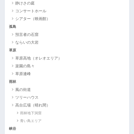
静けさの庭
コンサートホール
シアター（映画館）
孤島
預言者の石窟
ならいの大岩
草原
草原高地（オレオエリア）
楽園の島々
草原連峰
雨林
風の街道
ツリーハウス
高台広場（晴れ間）
雨林地下洞窟
青い鳥エリア
峡谷