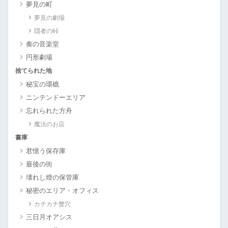
夢見の町
夢見の劇場
隠者の峠
奏の音楽堂
円形劇場
捨てられた地
秘宝の環礁
ニンテンドーエリア
忘れられた方舟
魔法のお店
書庫
君憶う保存庫
最後の街
壊れし燈の保管庫
秘密のエリア・オフィス
カチカチ蟹穴
三日月オアシス