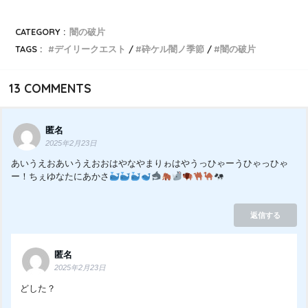
CATEGORY :
闇の破片
TAGS :
デイリークエスト
砕ケル闇ノ季節
闇の破片
13
COMMENTS
匿名
2025年2月23日
あいうえおあいうえおおはやなやまりゎはやうっひゃーうひゃっひゃ
ー！ちぇゆなたにあかさ
返信する
匿名
2025年2月23日
どした？