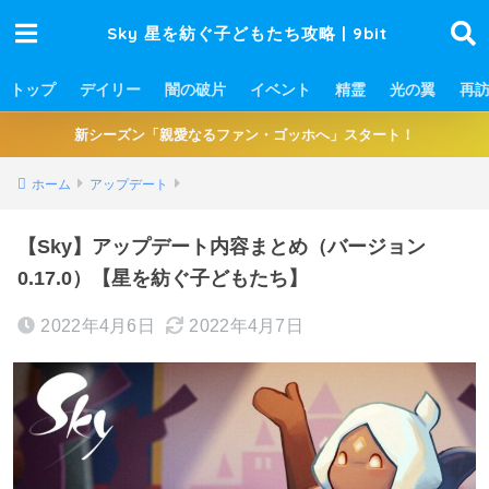
Sky 星を紡ぐ子どもたち攻略 | 9bit
トップ
デイリー
闇の破片
イベント
精霊
光の翼
再
新シーズン「親愛なるファン・ゴッホへ」スタート！
ホーム
アップデート
【Sky】アップデート内容まとめ（バージョン
0.17.0）【星を紡ぐ子どもたち】
2022年4月6日
2022年4月7日