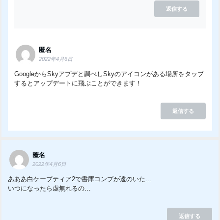
返信する
匿名
2022年4月6日
GoogleからSkyアプデと調べしSkyのアイコンがある場所をタップ
するとアップデートに飛ぶことができます！
返信する
匿名
2022年4月6日
あああ白ケープティア2で書庫コンプが遠のいた…
いつになったら虚無れるの…
返信する