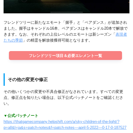
フレンドツリーに新たなエモート「握手」と「ペアダンス」が追加され
ました。握手はキャンドル16本、ペアダンスはキャンドル20本で解放で
きます。なお、それぞれの上位レベルのエモートは新シーズン「
表現者
たちの季節
」の精霊を解放後獲得可能となります。
フレンドツリー項目＆必要エレメント一覧
その他の変更や修正
その他いくつかの変更や不具合修正がなされています。すべての変更
点、修正点を知りたい場合は、以下公式パッチノートをご確認くださ
い。
▼公式パッチノート
https://thatgamecompany.helpshift.com/a/sky-children-of-the-light/?
p=all&l=ja&s=patch-notes&f=patch-notes—april-5-2022—0-17-0-187527