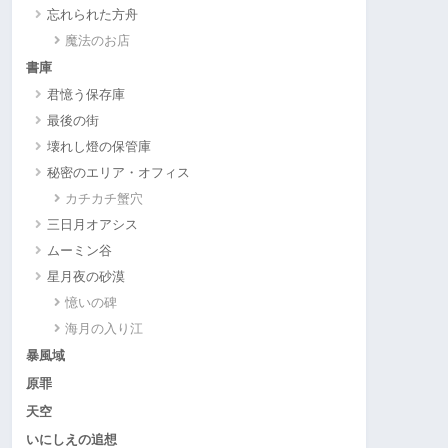
忘れられた方舟
魔法のお店
書庫
君憶う保存庫
最後の街
壊れし燈の保管庫
秘密のエリア・オフィス
カチカチ蟹穴
三日月オアシス
ムーミン谷
星月夜の砂漠
憶いの碑
海月の入り江
暴風域
原罪
天空
いにしえの追想