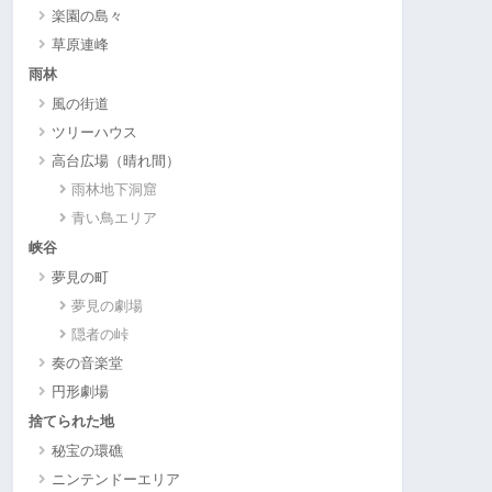
楽園の島々
草原連峰
雨林
風の街道
ツリーハウス
高台広場（晴れ間）
雨林地下洞窟
青い鳥エリア
峡谷
夢見の町
夢見の劇場
隠者の峠
奏の音楽堂
円形劇場
捨てられた地
秘宝の環礁
ニンテンドーエリア