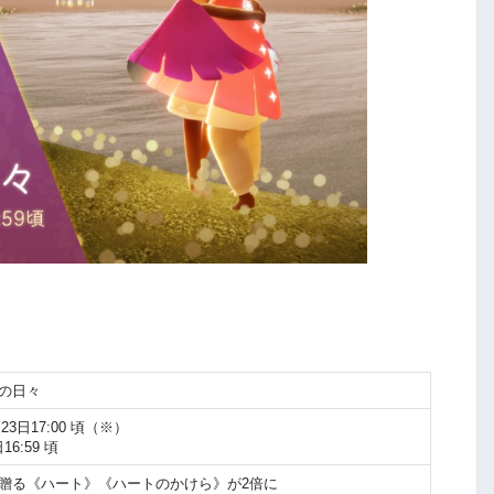
の日々
月23日17:00 頃（※）
16:59 頃
贈る《ハート》《ハートのかけら》が2倍に