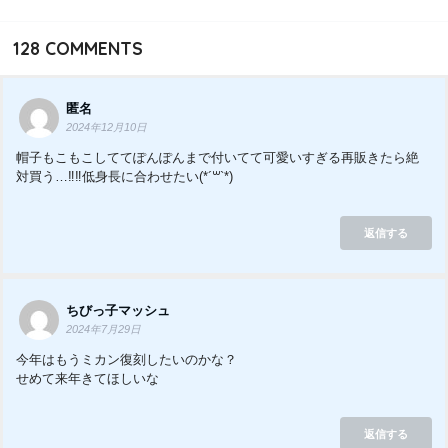
128
COMMENTS
匿名
2024年12月10日
帽子もこもこしててぽんぽんまで付いてて可愛いすぎる再販きたら絶
対買う…‼︎‼︎低身長に合わせたい(*´꒳`*)
返信する
ちびっ子マッシュ
2024年7月29日
今年はもうミカン復刻したいのかな？
せめて来年きてほしいな
返信する