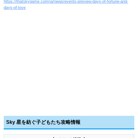
https://thatskygame.com/ja/news/events-preview-days-of-fortune-and-
days-of-love
Sky 星を紡ぐ子どもたち攻略情報