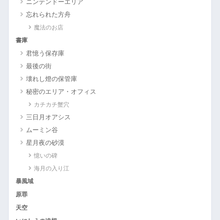
ニンテンドーエリア
忘れられた方舟
魔法のお店
書庫
君憶う保存庫
最後の街
壊れし燈の保管庫
秘密のエリア・オフィス
カチカチ蟹穴
三日月オアシス
ムーミン谷
星月夜の砂漠
憶いの碑
海月の入り江
暴風域
原罪
天空