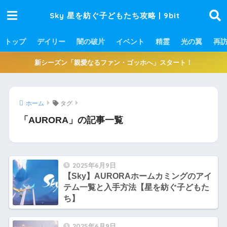
Sky 星を紡ぐ子どもたち攻略 | 9bit
トップ
デイリー
闇の破片
イベント
精霊
光の翼
再
新シーズン「親愛なるファン・ゴッホへ」スタート！
ホーム
タグ
「AURORA」の記事一覧
2025年6月9日
【Sky】AURORAホームカミングのアイ
テム一覧と入手方法【星を紡ぐ子どもた
ち】
2025年6月9日