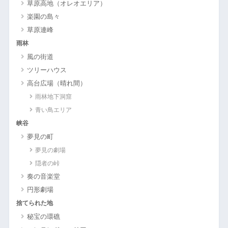
草原高地（オレオエリア）
楽園の島々
草原連峰
雨林
風の街道
ツリーハウス
高台広場（晴れ間）
雨林地下洞窟
青い鳥エリア
峡谷
夢見の町
夢見の劇場
隠者の峠
奏の音楽堂
円形劇場
捨てられた地
秘宝の環礁