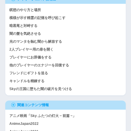
瞑想のやり方と場所
模様が示す精霊の記憶を呼び起こす
暗黒竜と対峙する
闇の蟹を気絶させる
光のマンタを蝕む闇から解放する
2人プレイヤー用の扉を開く
プレイヤーにお辞儀をする
他のプレイヤーのエナジーを回復する
フレンドにギフトを送る
キャンドルを精錬する
Skyの王国に堕ちた闇の破片を見つける
関連コンテンツ情報
アニメ映画「Sky ふたつの灯火 − 前篇 −」
AnimeJapan2022